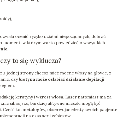
noidy),
wala ocenić ryzyko działań niepożądanych, dobrać
 To moment, w którym warto powiedzieć o wszystkich
ynie
.
 czy to się wyklucza?
 z jednej strony chcesz mieć mocne włosy na głowie, z
tanie, czy
biotyna może osłabiać działanie depilacji
biegiem.
rodukcję keratyny i wzrost włosa. Laser natomiast ma za
nie silniejsze, bardziej aktywne mieszki mogą być
i. Część kosmetologów, obserwując efekty swoich pacjente
plementacji na czas serii zabiegów.