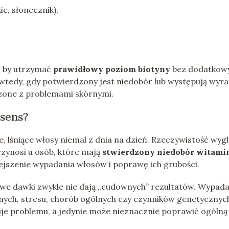
ie, słonecznik),
, by utrzymać
prawidłowy poziom biotyny
bez dodatkow
wtedy, gdy potwierdzony jest niedobór lub występują wyr
czone z problemami skórnymi.
sens?
, lśniące włosy niemal z dnia na dzień. Rzeczywistość wyg
rzynosi u osób, które mają
stwierdzony niedobór witami
ejszenie wypadania włosów i poprawę ich grubości.
kowe dawki zwykle nie dają „cudownych” rezultatów. Wypad
nych, stresu, chorób ogólnych czy czynników genetycznyc
uje problemu, a jedynie może nieznacznie poprawić ogólną