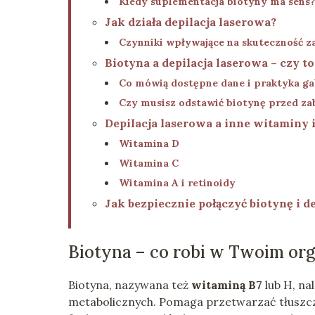
Kiedy suplementacja biotyny ma sens
Jak działa depilacja laserowa?
Czynniki wpływające na skuteczność z
Biotyna a depilacja laserowa – czy t
Co mówią dostępne dane i praktyka g
Czy musisz odstawić biotynę przed za
Depilacja laserowa a inne witaminy 
Witamina D
Witamina C
Witamina A i retinoidy
Jak bezpiecznie połączyć biotynę i d
Biotyna – co robi w Twoim or
Biotyna, nazywana też
witaminą B7
lub H, na
metabolicznych. Pomaga przetwarzać tłuszcze