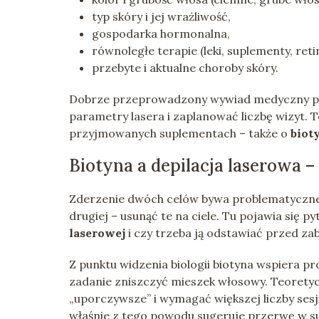
typ skóry i jej wrażliwość,
gospodarka hormonalna,
równoległe terapie (leki, suplementy, reti
przebyte i aktualne choroby skóry.
Dobrze przeprowadzony wywiad medyczny poz
parametry lasera i zaplanować liczbę wizyt.
przyjmowanych suplementach – także o
biot
Biotyna a depilacja laserowa –
Zderzenie dwóch celów bywa problematyczne:
drugiej – usunąć te na ciele. Tu pojawia się py
laserowej
i czy trzeba ją odstawiać przed za
Z punktu widzenia biologii biotyna wspiera p
zadanie zniszczyć mieszek włosowy. Teoretycz
„uporczywsze” i wymagać większej liczby sesj
właśnie z tego powodu sugeruje przerwę w su