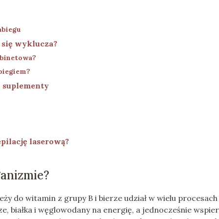
?
abiegu
o się wyklucza?
abinetowa?
biegiem?
i suplementy
epilację laserową?
ganizmie?
leży do witamin z grupy B i bierze udział w wielu procesach
, białka i węglowodany na energię, a jednocześnie wspie