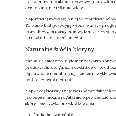
funkcjonowanie układu nerwowego oraz horm
organizmu, nie tylko na włosy.
Najczęściej mówi się o niej w kontekście wło
To białko buduje łodygę włosa, warstwę rogo
prawidłowy, procesy odnowy komórkowej prze
na uszkodzenia mechaniczne.
Naturalne źródła biotyny
Zanim sięgniesz po suplementy, warto sprawdz
produktach, a organizm dodatkowo „produkuje”
jej poważne niedobory są rzadkie i zwykle 
restrykcyjnymi dietami.
Najwięcej biotyny znajdziesz w produktach p
jadłospisu można regularnie wprowadzać kilk
skórę, bez ryzyka przedawkowania:
żółtka jaj i wątróbkę,