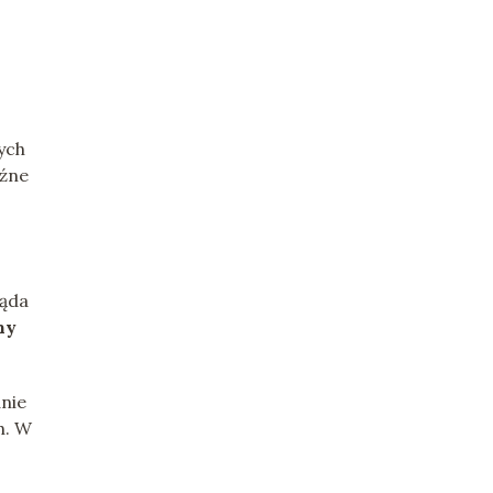
ych
aźne
ląda
ny
anie
h. W