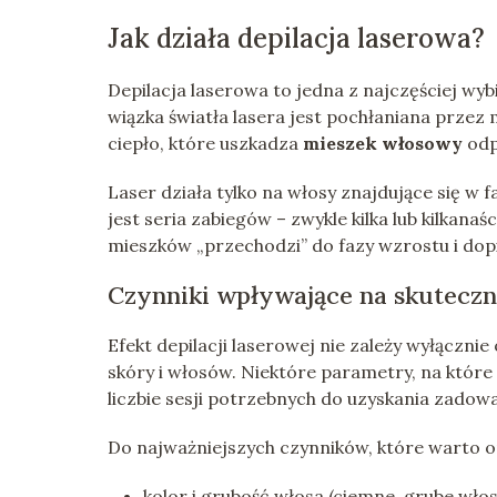
Jak działa depilacja laserowa?
Depilacja laserowa to jedna z najczęściej wy
wiązka światła lasera jest pochłaniana przez
ciepło, które uszkadza
mieszek włosowy
odp
Laser działa tylko na włosy znajdujące się w
jest seria zabiegów – zwykle kilka lub kilkana
mieszków „przechodzi” do fazy wzrostu i dopi
Czynniki wpływające na skuteczn
Efekt depilacji laserowej nie zależy wyłączni
skóry i włosów. Niektóre parametry, na które
liczbie sesji potrzebnych do uzyskania zadowa
Do najważniejszych czynników, które warto o
kolor i grubość włosa (ciemne, grube włosy