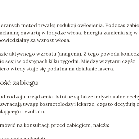
bieranych metod trwałej redukcji owłosienia. Podczas zabi
 melaninę zawartą w łodydze włosa. Energia zamienia się w
owiedzialny za wzrost włosa.
 fazie aktywnego wzrostu (anagenu). Z tego powodu koniec
ście sesji w odstępach kilku tygodni. Między wizytami część
ero wtedy staje się podatna na działanie lasera.
ość zabiegu
e od rodzaju urządzenia. Istotne są także indywidualne cech
 zwracają uwagę kosmetolodzy i lekarze, często decydują 
lającego rezultatu.
mówić na konsultacji przed zabiegiem, należą:
 reagują najlepiej),