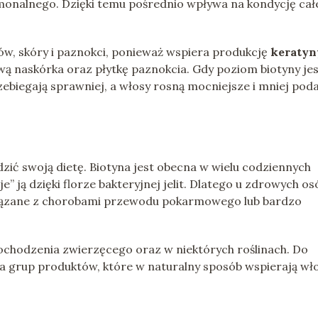
onalnego. Dzięki temu pośrednio wpływa na kondycję cał
sów, skóry i paznokci, ponieważ wspiera produkcję
keratyn
wą naskórka oraz płytkę paznokcia. Gdy poziom biotyny je
biegają sprawniej, a włosy rosną mocniejsze i mniej pod
ić swoją dietę. Biotyna jest obecna w wielu codziennych
 ją dzięki florze bakteryjnej jelit. Dlatego u zdrowych os
związane z chorobami przewodu pokarmowego lub bardzo
ochodzenia zwierzęcego oraz w niektórych roślinach. Do
a grup produktów, które w naturalny sposób wspierają wło