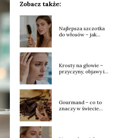
Zobacz także:
Najlepsza szczotka
do włosów – jak
wybrać idealny
model?
Krosty na głowie –
przyczyny, objawy i
skuteczne leczenie
Gourmand – co to
znaczy w świecie
perfum?