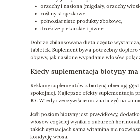
orzechy i nasiona (migdały, orzechy włosk
rośliny strączkowe,
pełnoziarniste produkty zbożowe,
drożdże piekarskie i piwne.
Dobrze zbilansowana dieta często wystarcza
tabletek. Suplement bywa potrzebny dopiero 
objawy, jak nasilone wypadanie włosów połą
Kiedy suplementacja biotyny ma 
Reklamy suplementów z biotyną obiecują gęste
spokojniej. Najlepsze efekty suplementacja p
B7
. Wtedy rzeczywiście można liczyć na zmni
Jeśli poziom biotyny jest prawidłowy, dodat
włosów częściej wynika z zaburzeń hormonal
takich sytuacjach sama witamina nie rozwiąz
kondycję włosa.