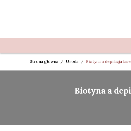
Strona główna
/
Uroda
/
Biotyna a depilacja la
Biotyna a dep