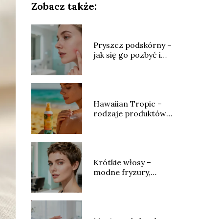
Zobacz także:
Pryszcz podskórny –
jak się go pozbyć i
jak leczyć?
Hawaiian Tropic –
rodzaje produktów,
skład i opinie
Krótkie włosy –
modne fryzury,
stylizacja i
pielęgnacja