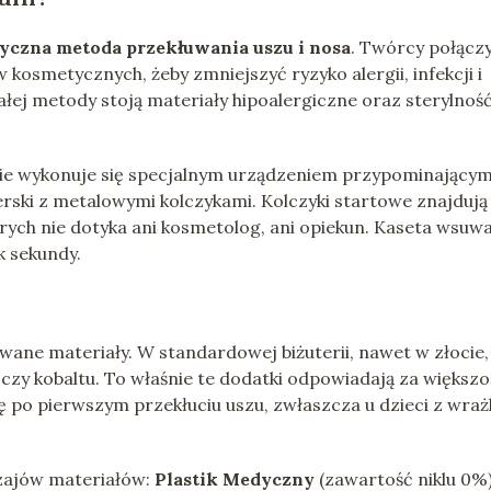
yczna metoda przekłuwania uszu i nosa
. Twórcy połączy
kosmetycznych, żeby zmniejszyć ryzyko alergii, infekcji i
łej metody stoją materiały hipoalergiczne oraz sterylnoś
ie wykonuje się specjalnym urządzeniem przypominający
bilerski z metalowymi kolczykami. Kolczyki startowe znajdują 
órych nie dotyka ani kosmetolog, ani opiekun. Kaseta wsuwa
k sekundy.
wane materiały. W standardowej biżuterii, nawet w złocie,
czy kobaltu. To właśnie te dodatki odpowiadają za większo
ę po pierwszym przekłuciu uszu, zwłaszcza u dzieci z wraż
dzajów materiałów:
Plastik Medyczny
(zawartość niklu 0%