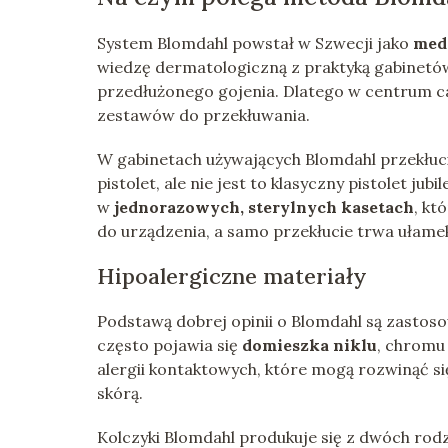
System Blomdahl powstał w Szwecji jako
med
wiedzę dermatologiczną z praktyką gabinetów 
przedłużonego gojenia. Dlatego w centrum ca
zestawów do przekłuwania.
W gabinetach używających Blomdahl przekłuc
pistolet, ale nie jest to klasyczny pistolet ju
w
jednorazowych, sterylnych kasetach
, kt
do urządzenia, a samo przekłucie trwa ułame
Hipoalergiczne materiały
Podstawą dobrej opinii o Blomdahl są zastoso
często pojawia się
domieszka niklu
, chromu 
alergii kontaktowych, które mogą rozwinąć si
skórą.
Kolczyki Blomdahl produkuje się z dwóch ro