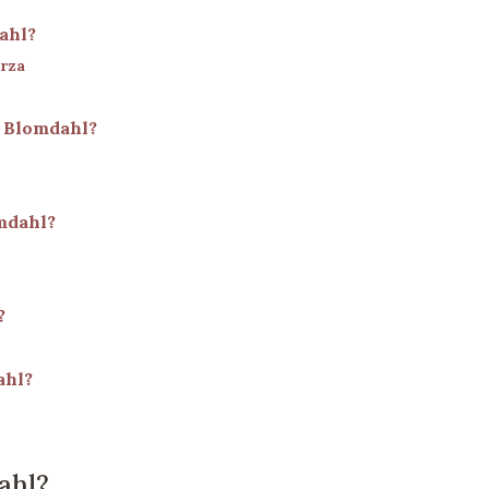
ahl?
trza
u Blomdahl?
mdahl?
?
ahl?
ahl?