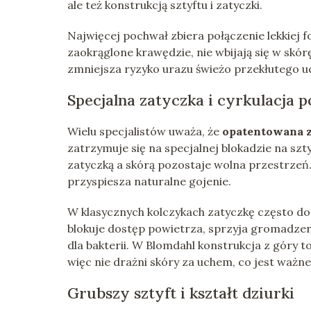
ale też konstrukcją sztyftu i zatyczki.
Najwięcej pochwał zbiera połączenie lekkiej f
zaokrąglone krawędzie, nie wbijają się w skór
zmniejsza ryzyko urazu świeżo przekłutego u
Specjalna zatyczka i cyrkulacja 
Wielu specjalistów uważa, że
opatentowana 
zatrzymuje się na specjalnej blokadzie na szty
zatyczką a skórą pozostaje wolna przestrzeń
przyspiesza naturalne gojenie.
W klasycznych kolczykach zatyczkę często doci
blokuje dostęp powietrza, sprzyja gromadzeniu
dla bakterii. W Blomdahl konstrukcja z góry t
więc nie drażni skóry za uchem, co jest ważn
Grubszy sztyft i kształt dziurki