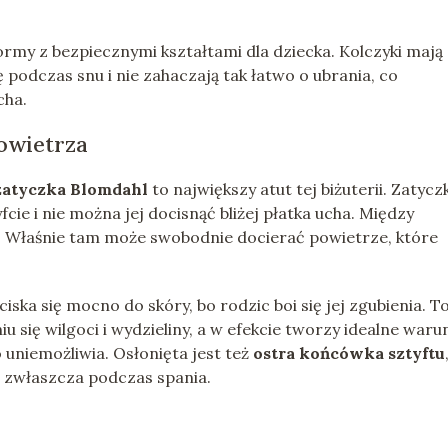
ormy z bezpiecznymi kształtami dla dziecka. Kolczyki mają
ę podczas snu i nie zahaczają tak łatwo o ubrania, co
cha.
powietrza
zatyczka Blomdahl
to największy atut tej biżuterii. Zatycz
fcie i nie można jej docisnąć bliżej płatka ucha. Między
. Właśnie tam może swobodnie docierać powietrze, które
ska się mocno do skóry, bo rodzic boi się jej zgubienia. T
 się wilgoci i wydzieliny, a w efekcie tworzy idealne waru
o uniemożliwia. Osłonięta jest też
ostra końcówka sztyftu
e zwłaszcza podczas spania.