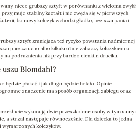
owany, nieco grubszy sztyft w porównaniu z wieloma zwyk
przyjmuje stabilny kształt i nie zwęża się w pierwszych
uterii, bo nowy kolczyk wchodzi gładko, bez szarpania i
rubszy sztyft zmniejsza też ryzyko powstania nadmiernej
szarpnie za ucho albo kilkukrotnie zahaczy kolczykiem o
ny na podrażnienia niż przy bardzo cienkim druciku.
e uszu Blomdahl?
o będzie płakać i jak długo będzie bolało. Opinie
ogromne znaczenie ma sposób organizacji zabiegu oraz
.
l, przekłucie wykonują dwie przeszkolone osoby w tym sam
, a strzał następuje równocześnie. Dla dziecka to jedna
aci wymarzonych kolczyków.