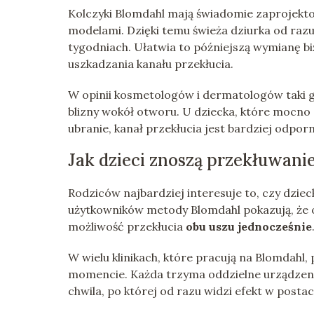
Kolczyki Blomdahl mają świadomie zaprojekt
modelami. Dzięki temu świeża dziurka od razu 
tygodniach. Ułatwia to późniejszą wymianę biż
uszkadzania kanału przekłucia.
W opinii kosmetologów i dermatologów taki g
blizny wokół otworu. U dziecka, które mocno 
ubranie, kanał przekłucia jest bardziej odpor
Jak dzieci znoszą przekłuwani
Rodziców najbardziej interesuje to, czy dzieck
użytkowników metody Blomdahl pokazują, że 
możliwość przekłucia
obu uszu jednocześnie
W wielu klinikach, które pracują na Blomdah
momencie. Każda trzyma oddzielne urządzenie
chwila, po której od razu widzi efekt w post