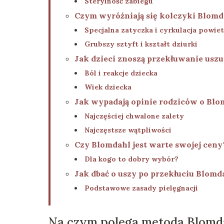
Sterylność zabiegu
Czym wyróżniają się kolczyki Blomd
Specjalna zatyczka i cyrkulacja powie
Grubszy sztyft i kształt dziurki
Jak dzieci znoszą przekłuwanie usz
Ból i reakcje dziecka
Wiek dziecka
Jak wypadają opinie rodziców o Blo
Najczęściej chwalone zalety
Najczęstsze wątpliwości
Czy Blomdahl jest warte swojej ceny
Dla kogo to dobry wybór?
Jak dbać o uszy po przekłuciu Blomd
Podstawowe zasady pielęgnacji
Na czym polega metoda Blomd