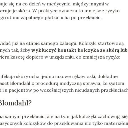
suje się na co dzień w medycynie, między innymi w
leruje je skóra. W praktyce oznacza to mniejsze ryzyko
ego stanu zapalnego płatka ucha po przekłuciu.
widać już na etapie samego zabiegu. Kolczyki startowe są
nych tak, żeby
wykluczyć kontakt kolczyka ze skórą lub
iera kasetę dopiero w urządzeniu, co zmniejsza ryzyko
fekcja skóry ucha, jednorazowe rękawiczki, dokładne
kaset Blomdahl z procedurą medyczną sprawia, że system
mi i u pacjentów po wcześniejszych nieudanych przekłuciach
 Blomdahl?
na samym przekłuciu, ale na tym, jak kolczyki zachowują si
klasycznych kolczyków do przekłuwania nie tylko materiałe