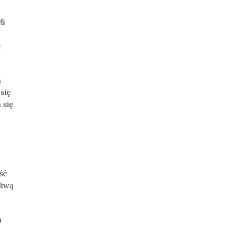
li
ć
m
się
 się
ść
liwą
)