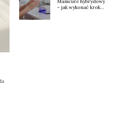
Manicure hybrydowy
– jak wykonać krok
po kroku?
da