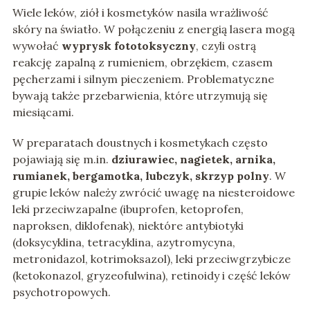
Wiele leków, ziół i kosmetyków nasila wrażliwość
skóry na światło. W połączeniu z energią lasera mogą
wywołać
wyprysk fototoksyczny
, czyli ostrą
reakcję zapalną z rumieniem, obrzękiem, czasem
pęcherzami i silnym pieczeniem. Problematyczne
bywają także przebarwienia, które utrzymują się
miesiącami.
W preparatach doustnych i kosmetykach często
pojawiają się m.in.
dziurawiec, nagietek, arnika,
rumianek, bergamotka, lubczyk, skrzyp polny
. W
grupie leków należy zwrócić uwagę na niesteroidowe
leki przeciwzapalne (ibuprofen, ketoprofen,
naproksen, diklofenak), niektóre antybiotyki
(doksycyklina, tetracyklina, azytromycyna,
metronidazol, kotrimoksazol), leki przeciwgrzybicze
(ketokonazol, gryzeofulwina), retinoidy i część leków
psychotropowych.