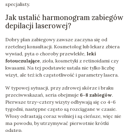
specjalisty.
Jak ustalić harmonogram zabiegów
depilacji laserowej?
Dobry plan zabiegowy zawsze zaczyna się od
rzetelnej konsultacji. Kosmetolog lub lekarz zbiera
wywiad, pyta o choroby przewlekłe,
leki
fotouczulające
, zioła, kosmetyki z retinoidami czy
kwasami. Na tej podstawie ustala nie tylko liczbę
wizyt, ale też ich częstotliwość i parametry lasera.
W typowej sytuacji, przy zdrowej skórze i braku
przeciwwskazań, seria obejmuje
6–8 zabiegów
.
Pierwsze trzy–cztery wizyty odbywają się co 4–6
tygodni, następne często są rozciągane w czasie.
Włosy odrastają coraz wolniej i są cieńsze, więc nie
ma powodu, by utrzymywać pierwotnie krótki
odstęp.