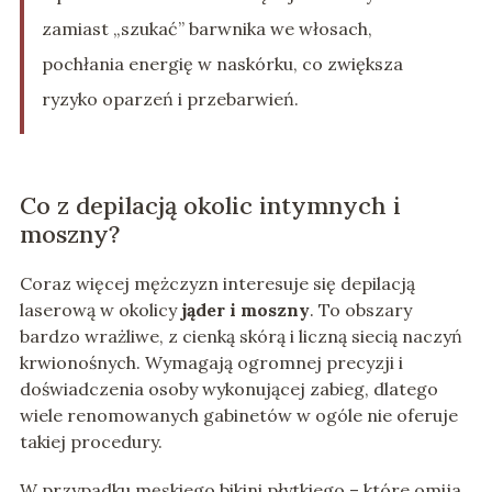
zamiast „szukać” barwnika we włosach,
pochłania energię w naskórku, co zwiększa
ryzyko oparzeń i przebarwień.
Co z depilacją okolic intymnych i
moszny?
Coraz więcej mężczyzn interesuje się depilacją
laserową w okolicy
jąder i moszny
. To obszary
bardzo wrażliwe, z cienką skórą i liczną siecią naczyń
krwionośnych. Wymagają ogromnej precyzji i
doświadczenia osoby wykonującej zabieg, dlatego
wiele renomowanych gabinetów w ogóle nie oferuje
takiej procedury.
W przypadku męskiego bikini płytkiego – które omija