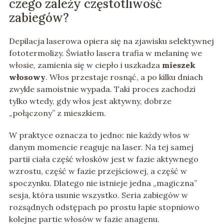
czego zależy częstotliwość
zabiegów?
Depilacja laserowa opiera się na zjawisku selektywnej
fototermolizy. Światło lasera trafia w melaninę we
włosie, zamienia się w ciepło i uszkadza
mieszek
włosowy
. Włos przestaje rosnąć, a po kilku dniach
zwykle samoistnie wypada. Taki proces zachodzi
tylko wtedy, gdy włos jest aktywny, dobrze
„połączony” z mieszkiem.
W praktyce oznacza to jedno: nie każdy włos w
danym momencie reaguje na laser. Na tej samej
partii ciała część włosków jest w fazie aktywnego
wzrostu, część w fazie przejściowej, a część w
spoczynku. Dlatego nie istnieje jedna „magiczna”
sesja, która usunie wszystko. Seria zabiegów w
rozsądnych odstępach po prostu łapie stopniowo
kolejne partie włosów w fazie anagenu.