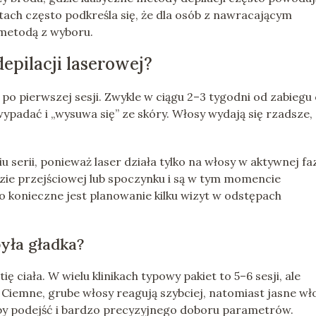
tach często podkreśla się, że dla osób z nawracającym
metodą z wyboru.
depilacji laserowej?
o pierwszej sesji. Zwykle w ciągu 2–3 tygodni od zabiegu 
padać i „wysuwa się” ze skóry. Włosy wydają się rzadsze,
 serii, ponieważ laser działa tylko na włosy w aktywnej fa
azie przejściowej lub spoczynku i są w tym momencie
go konieczne jest planowanie kilku wizyt w odstępach
była gładka?
ię ciała. W wielu klinikach typowy pakiet to 5–6 sesji, ale
. Ciemne, grube włosy reagują szybciej, natomiast jasne wł
zby podejść i bardzo precyzyjnego doboru parametrów.