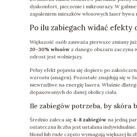
dyskomfort, pieczenie i mikrourazy. W gabine
zapaleniem mieszków włosowych laser bywa 
Po ilu zabiegach widać efekty 
Większość osób zauważa pierwsze zmiany już p
20–30% włosów
z danego obszaru zaczyna wy
odrost jest wolniejszy.
Pełny efekt pojawia się dopiero po zakończeniu
wzrostu (anagen). Pozostałe znajdują się w f
niewrażliwe na energię lasera. Właśnie dlate
dopasowanych do danej okolicy ciała.
Ile zabiegów potrzeba, by skóra 
Średnio zaleca się
4–8 zabiegów
na jedną part
ostateczna liczba jest ustalana indywidualnie
blond lub rude często wymagają większej lic