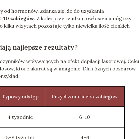
y od hormonów, zdarza się, że do uzyskania
8–10 zabiegów
. Z kolei przy rzadkim owłosieniu nóg czy
kilku wizytach pozostaje tylko niewielka ilość cienkich
ają najlepsze rezultaty?
czynników wpływających na efekt depilacji laserowej. Cel
 włosów, które akurat są w anagenie. Dla różnych obszarów
przykład:
Typowy odstęp
Przybliżona liczba zabiegów
4 tygodnie
6–10
5–8 tygodni
4–6