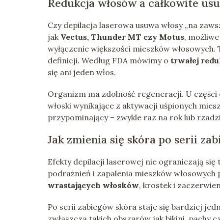
Redukcja włosów a całkowite usu
Czy depilacja laserowa usuwa włosy „na zaw
jak
Vectus, Thunder MT czy Motus
, możliwe
wyłączenie większości mieszków włosowych.
definicji. Według FDA mówimy o
trwałej redu
się ani jeden włos.
Organizm ma zdolność regeneracji. U części o
włoski wynikające z aktywacji uśpionych mies
przypominający – zwykle raz na rok lub rzadzi
Jak zmienia się skóra po serii za
Efekty depilacji laserowej nie ograniczają się
podrażnień i zapalenia mieszków włosowych
wrastających włosków
, krostek i zaczerwie
Po serii zabiegów skóra staje się bardziej jed
zwłaszcza takich obszarów jak bikini, pachy 