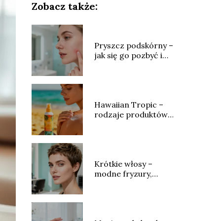
Zobacz także:
Pryszcz podskórny –
jak się go pozbyć i
jak leczyć?
Hawaiian Tropic –
rodzaje produktów,
skład i opinie
Krótkie włosy –
modne fryzury,
stylizacja i
pielęgnacja