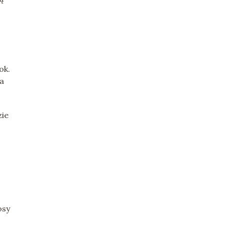
ok.
 a
zie
osy