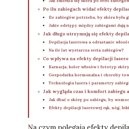
Jak zmienia się skóra po serii zabiegó
Po ilu zabiegach widać efekty depila
Ile zabiegów potrzeba, by skóra była 
Jakie odstępy między zabiegami dają n
Jak długo utrzymują się efekty depila
Depilacja laserowa a odrastanie włosó
Na ile lat wystarcza seria zabiegów?
Co wpływa na efekty depilacji laser
Karnacja, kolor włosów i fototyp skór
Gospodarka hormonalna i choroby to
Technologia lasera i parametry zabie
Jak wygląda czas i komfort zabiegu 
Jak dbać o skórę po zabiegu, by wzmoc
Efekty depilacji laserowej rąk, nóg, bik
Na czym polegają efekty depila