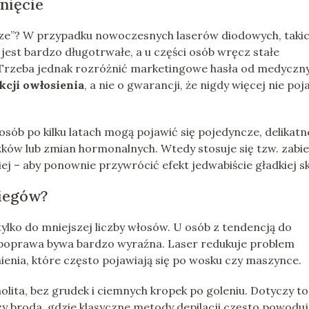
nięcie
sze”? W przypadku nowoczesnych laserów diodowych, taki
 jest bardzo długotrwałe, a u części osób wręcz stałe
 Trzeba jednak rozróżnić marketingowe hasła od medyczn
kcji owłosienia
, a nie o gwarancji, że nigdy więcej nie poj
sób po kilku latach mogą pojawić się pojedyncze, delikatn
zków lub zmian hormonalnych. Wtedy stosuje się tzw. zabi
ej – aby ponownie przywrócić efekt jedwabiście gładkiej sk
biegów?
 tylko do mniejszej liczby włosów. U osób z tendencją do
 poprawa bywa bardzo wyraźna. Laser redukuje problem
nienia, które często pojawiają się po wosku czy maszynce.
nolita, bez grudek i ciemnych kropek po goleniu. Dotyczy to
czy broda, gdzie klasyczne metody depilacji często powoduj