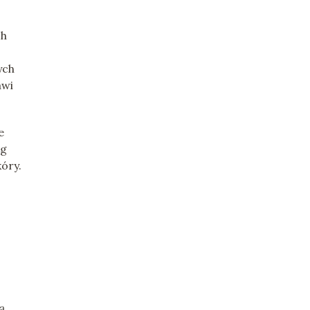
ch
ych
awi
e
eg
óry.
ą