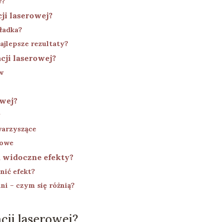
w?
cji laserowej?
gładka?
ajlepsze rezultaty?
cji laserowej?
w
owej?
y
warzyszące
gowe
a widoczne efekty?
nić efekt?
ini – czym się różnią?
cji laserowej?