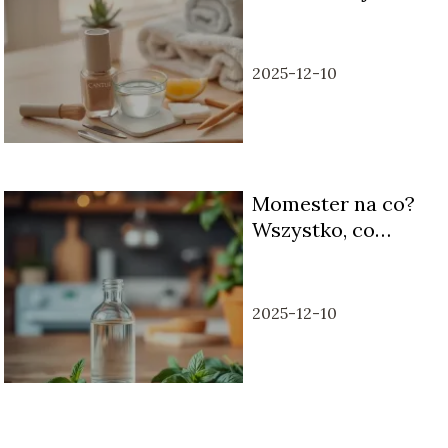
wykonać krok po
kroku?
2025-12-10
Momester na co?
Wszystko, co
musisz wiedzieć o
tym leku
2025-12-10