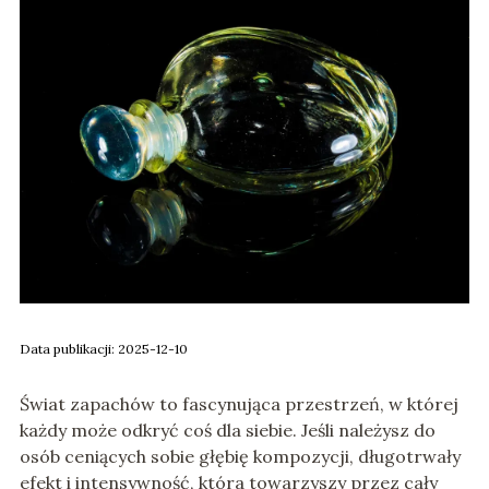
Data publikacji: 2025-12-10
Świat zapachów to fascynująca przestrzeń, w której
każdy może odkryć coś dla siebie. Jeśli należysz do
osób ceniących sobie głębię kompozycji, długotrwały
efekt i intensywność, która towarzyszy przez cały