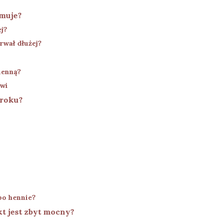
ymuje?
j?
rwał dłużej?
henną?
rwi
kroku?
po hennie?
kt jest zbyt mocny?