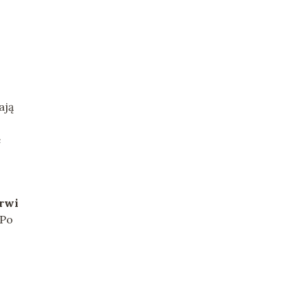
ają
e
brwi
 Po