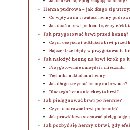
Jakie brwi najlepiej reagują na hennę?
Henna pudrowa – jak długo się utrz
Co wpływa na trwałość henny pudrowe
Jak dbać o brwi po hennie, żeby efekt t
Jak przygotować brwi przed henną?
Czym oczyścić i odtłuścić brwi przed 
Najczęstsze błędy w przygotowaniu b
Jak nałożyć hennę na brwi krok po 
Przygotowanie narzędzi i mieszanki
Technika nakładania henny
Jak długo trzymać hennę na brwiach?
Dlaczego henna nie chwyta brwi?
Jak pielęgnować brwi po hennie?
Czym smarować brwi po hennie?
Jak prawidłowo stosować pielęgnację 
Jak pozbyć się henny z brwi, gdy efe