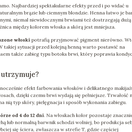
amo. Najbardziej spektakularne efekty przed i po widać u
 naturalnym brązie lub ciemnym blondzie. Henna łatwo je bar
snymi, niemal niewidocznymi brwiami też dostrzegają dużą
óżnica między kolorem włoska a skórą jest mniejsza.
szone włoski
potrafią przyjmować pigment nierówno. Wt
 W takiej sytuacji przed kolejną henną warto postawić na
asem także zabieg typu botoks brwi, który poprawia kondy
 utrzymuje?
nocześnie efekt farbowania włosków i delikatnego makijaż
osach, dzięki czemu brwi wydają się pełniejsze. Trwałość n
a nią typ skóry, pielęgnacja i sposób wykonania zabiegu.
rze od 4 do 12 dni
. Na włoskach kolor pozostaje znaczni
uchą lub normalną barwnik schodzi wolniej, bo produkcja s
ciej się ściera, zwłaszcza w strefie T, gdzie częściej