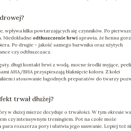
udrowej?
ie, wpływa kilka powtarzających się czynników. Po pierwsze
m. Niedokładne
odtłuszczenie brwi
sprawia, że henna gorz
 spiera. Po drugie – jakość samego barwnika oraz użytych
ance czy odtłuszczacz.
sty, długi kontakt brwi z wodą, mocne środki myjące, peel
ami AHA/BHA przyspieszają blaknięcie koloru. Z kolei
znikiem i stosowanie łagodnych preparatów do twarzy poz
fekt trwał dłużej?
óry w dużej mierze decyduje o trwałości. W tym okresie w
nem czy intensywnym treningiem. Pot na czole może
para rozszerza pory i ułatwia jego usuwanie. Lepiej też n