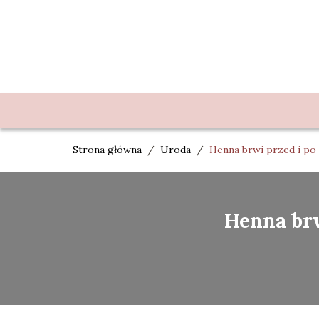
Strona główna
/
Uroda
/
Henna brwi przed i po –
Henna brw