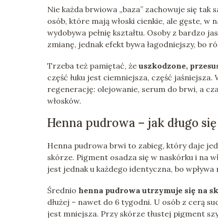
Nie każda brwiowa „baza” zachowuje się tak s
osób, które mają włoski cienkie, ale gęste, w
wydobywa pełnię kształtu. Osoby z bardzo ja
zmianę, jednak efekt bywa łagodniejszy, bo r
Trzeba też pamiętać, że
uszkodzone, przesu
część łuku jest ciemniejsza, część jaśniejsza.
regenerację: olejowanie, serum do brwi, a cz
włosków.
Henna pudrowa – jak długo się
Henna pudrowa brwi to zabieg, który daje jed
skórze. Pigment osadza się w naskórku i na wł
jest jednak u każdego identyczna, bo wpływa n
Średnio
henna pudrowa utrzymuje się na skó
dłużej – nawet do 6 tygodni. U osób z cerą s
jest mniejsza. Przy skórze tłustej pigment szyb