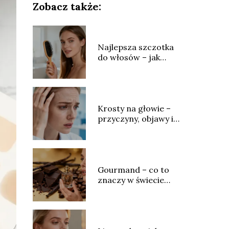
Zobacz także:
Najlepsza szczotka
do włosów – jak
wybrać idealny
model?
Krosty na głowie –
przyczyny, objawy i
skuteczne leczenie
Gourmand – co to
znaczy w świecie
perfum?