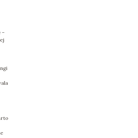
 –
ej
ingi
wala
arto
ie