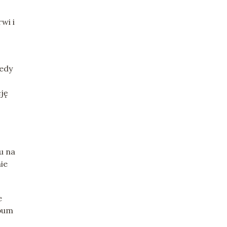
wi i
edy
cję
u na
ie
e
ebum