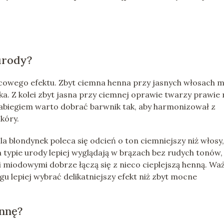
urody?
owego efektu. Zbyt ciemna henna przy jasnych włosach 
ka. Z kolei zbyt jasna przy ciemnej oprawie twarzy prawie 
abiegiem warto dobrać barwnik tak, aby harmonizował z
kóry.
Dla blondynek poleca się odcień o ton ciemniejszy niż włosy,
m typie urody lepiej wyglądają w brązach bez rudych tonów,
mi miodowymi dobrze łączą się z nieco cieplejszą henną. Wa
u lepiej wybrać delikatniejszy efekt niż zbyt mocne
ennę?