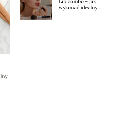
Lip combo – jak
wykonać idealny
makijaż ust?
lny