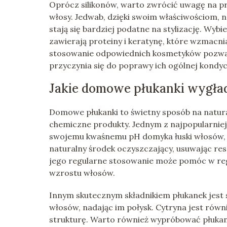
Oprócz silikonów, warto zwrócić uwagę na pr
włosy. Jedwab, dzięki swoim właściwościom, n
stają się bardziej podatne na stylizację. Wyb
zawierają proteiny i keratynę, które wzmacni
stosowanie odpowiednich kosmetyków pozwala
przyczynia się do poprawy ich ogólnej kondycj
Jakie domowe płukanki wygła
Domowe płukanki to świetny sposób na natur
chemiczne produkty. Jednym z najpopularniejs
swojemu kwaśnemu pH domyka łuski włosów, dod
naturalny środek oczyszczający, usuwając res
jego regularne stosowanie może pomóc w reg
wzrostu włosów.
Innym skutecznym składnikiem płukanek jest s
włosów, nadając im połysk. Cytryna jest równ
strukturę. Warto również wypróbować płukanki 