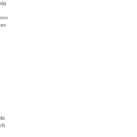
ają
tóre
rne
ki
ich