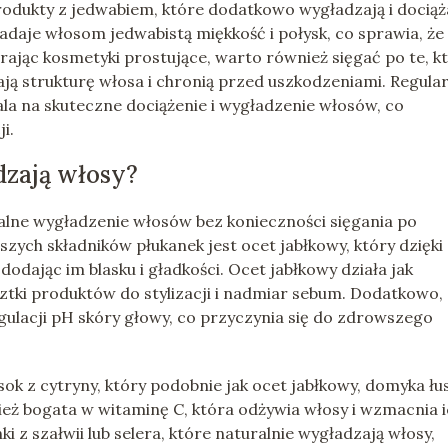
odukty z jedwabiem, które dodatkowo wygładzają i dociąż
adaje włosom jedwabistą miękkość i połysk, co sprawia, że
ierając kosmetyki prostujące, warto również sięgać po te, k
ają strukturę włosa i chronią przed uszkodzeniami. Regula
 na skuteczne dociążenie i wygładzenie włosów, co
i.
dzają włosy?
alne wygładzenie włosów bez konieczności sięgania po
zych składników płukanek jest ocet jabłkowy, który dzięki
ając im blasku i gładkości. Ocet jabłkowy działa jak
ztki produktów do stylizacji i nadmiar sebum. Dodatkowo,
ulacji pH skóry głowy, co przyczynia się do zdrowszego
ok z cytryny, który podobnie jak ocet jabłkowy, domyka łus
ież bogata w witaminę C, która odżywia włosy i wzmacnia 
z szałwii lub selera, które naturalnie wygładzają włosy,