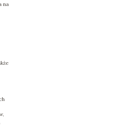
a na
akże
ch
w,
ą