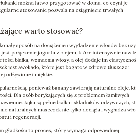
. Płukanki można łatwo przygotować w domu, co czyni je
regularne stosowanie pozwala na osiągnięcie trwałych
lżające warto stosować?
konały sposób na dociążenie i wygładzenie włosów bez uży
est połączenie jogurtu z olejem, które intensywnie nawilż
tości białka, wzmacnia włosy, a olej dodaje im elastycznośc
ek jest awokado, które jest bogate w zdrowe tłuszcze i
iej odżywione i miękkie.
pularnością, ponieważ banany zawierają naturalne oleje, k
ętości. Dla osób borykających się z problemem łamliwych
awienne. Jajka są pełne białka i składników odżywczych, k
nie naturalnych maseczek nie tylko dociąża i wygładza wło
stu i regeneracji.
im gładkości to proces, który wymaga odpowiedniej