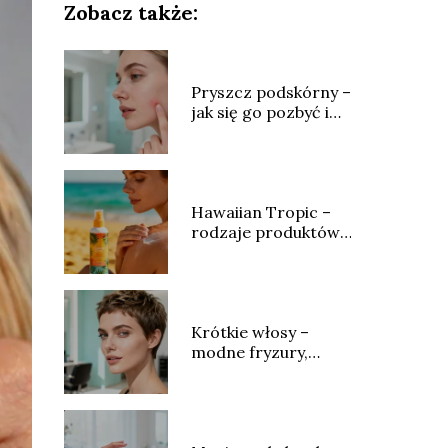
Zobacz także:
Pryszcz podskórny –
jak się go pozbyć i
jak leczyć?
Hawaiian Tropic –
rodzaje produktów,
skład i opinie
Krótkie włosy –
modne fryzury,
stylizacja i
pielęgnacja