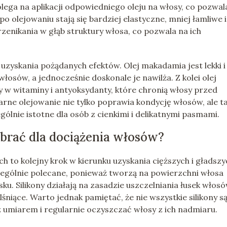
olega na aplikacji odpowiedniego oleju na włosy, co pozwal
o olejowaniu stają się bardziej elastyczne, mniej łamliwe i
zenikania w głąb struktury włosa, co pozwala na ich
uzyskania pożądanych efektów. Olej makadamia jest lekki i
włosów, a jednocześnie doskonale je nawilża. Z kolei olej
 w witaminy i antyoksydanty, które chronią włosy przed
rne olejowanie nie tylko poprawia kondycję włosów, ale t
ególnie istotne dla osób z cienkimi i delikatnymi pasmami.
brać dla dociążenia włosów?
to kolejny krok w kierunku uzyskania cięższych i gładszy
czególnie polecane, ponieważ tworzą na powierzchni włosa
ku. Silikony działają na zasadzie uszczelniania łusek włosó
 lśniące. Warto jednak pamiętać, że nie wszystkie silikony s
 umiarem i regularnie oczyszczać włosy z ich nadmiaru.