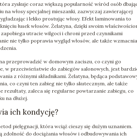
óra zyskuje coraz większą popularność wśród osób dbają
u na włosy specjalnej mieszanki, zazwyczaj zawierającej
wygładzając i lekko prostując włosy. Efekt laminowania to
mknięciu łusek włosów. Żelatyna, dzięki swoim właściwościo
apobiega utracie wilgoci i chroni przed czynnikami
ie nie tylko poprawia wygląd włosów, ale także wzmacnia 
odzenia.
na przeprowadzić w domowym zaciszu, co czyni go
 w przeciwieństwie do zabiegów salonowych, jest bardzi
ania z różnymi składnikami. Żelatyna, będąca podstawo
nia, co czyni ten zabieg nie tylko skutecznym, ale także
e rezultaty, zaleca się regularne powtarzanie zabiegu, co
ku na dłużej.
ia ich kondycję?
tod pielęgnacji, która wciąż cieszy się dużym uznaniem.
ją zdolność do dociążania włosów i odbudowywania ich