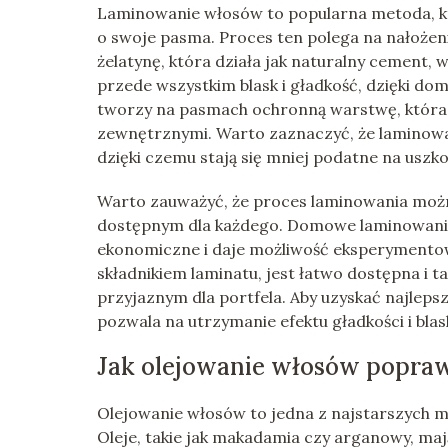
Laminowanie włosów to popularna metoda, kt
o swoje pasma. Proces ten polega na nałożeni
żelatynę, która działa jak naturalny cement, 
przede wszystkim blask i gładkość, dzięki do
tworzy na pasmach ochronną warstwę, która z
zewnętrznymi. Warto zaznaczyć, że laminowan
dzięki czemu stają się mniej podatne na uszk
Warto zauważyć, że proces laminowania moż
dostępnym dla każdego. Domowe laminowanie,
ekonomiczne i daje możliwość eksperymentow
składnikiem laminatu, jest łatwo dostępna i ta
przyjaznym dla portfela. Aby uzyskać najlepsz
pozwala na utrzymanie efektu gładkości i blas
Jak olejowanie włosów popraw
Olejowanie włosów to jedna z najstarszych me
Oleje, takie jak makadamia czy arganowy, ma