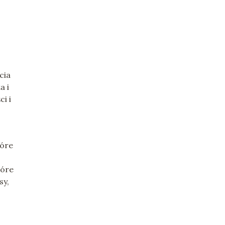
cia
a i
i i
tóre
tóre
sy,