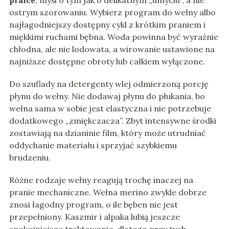
pralce
, myśl o tym jak o delikatnym „umyciu”, a nie
ostrym szorowaniu. Wybierz program do wełny albo
najłagodniejszy dostępny cykl z krótkim praniem i
miękkimi ruchami bębna. Woda powinna być wyraźnie
chłodna, ale nie lodowata, a wirowanie ustawione na
najniższe dostępne obroty lub całkiem wyłączone.
Do szuflady na detergenty wlej odmierzoną porcję
płynu do wełny. Nie dodawaj płynu do płukania, bo
wełna sama w sobie jest elastyczna i nie potrzebuje
dodatkowego „zmiękczacza”. Zbyt intensywne środki
zostawiają na dzianinie film, który może utrudniać
oddychanie materiału i sprzyjać szybkiemu
brudzeniu.
Różne rodzaje wełny reagują trochę inaczej na
pranie mechaniczne. Wełna merino zwykle dobrze
znosi łagodny program, o ile bęben nie jest
przepełniony. Kaszmir i alpaka lubią jeszcze