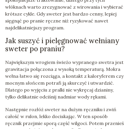
spokojniejsze traktowanie, dlatego przy tych
włóknach warto zrezygnować z wirowania i wybierać
krótsze cykle. Gdy sweter jest bardzo cenny, lepiej
sięgnąć po pranie ręczne niż ryzykować nawet
najdelikatniejszy program.
Jak suszyć i pielęgnować wełniany
sweter po praniu?
Największym wrogiem świeżo wypranego swetra jest
grawitacja połączona z wysoką temperaturą. Mokra
wełna łatwo się rozciąga, a kontakt z kaloryferem czy
mocnym słońcem potrafi ją skurczyć i utwardzić.
Dlatego po wyjęciu z pralki nie wykręcaj dzianiny,
tylko delikatnie odciśnij nadmiar wody rękami.
Następnie rozłóż sweter na dużym ręczniku i zwiń
całość w rulon, lekko dociskając. W ten sposób
ręcznik przejmie sporą część wilgoci. Potem przenieś