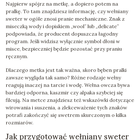
Najpierw spójrz na metkę, a dopiero potem na
pralkę. To tam znajdziesz informację, czy wełniany
sweter w ogóle znosi pranie mechaniczne. Znak z
miseczką wody i dopiskiem „wool” lub „delicate”
podpowiada, że producent dopuszcza łagodny
program. Jeśli widzisz wyłącznie symbol dłoni w
misce, bezpieczniej będzie pozostać przy praniu
ręcznym.
Dlaczego metka jest tak ważna, skoro bęben pralki
zawsze wygląda tak samo? Różne rodzaje wełny
reagują inaczej na tarcie i wodę. Wełna owcza bywa
bardziej odporna, kaszmir czy alpaka szybciej się
filcują. Na metce znajdziesz też wskazówki dotyczące
wirowania i suszenia, a zlekceważenie tych znaków
potrafi zakończyć się swetrem skurczonym o kilka
rozmiarów.
Jak przygotować wełniany sweter