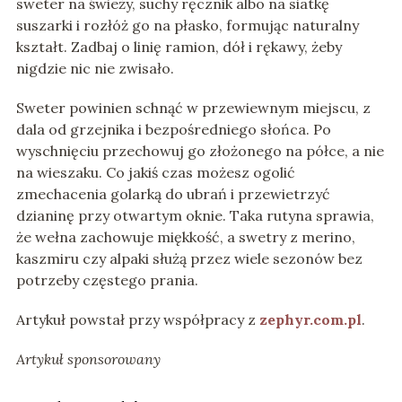
sweter na świeży, suchy ręcznik albo na siatkę
suszarki i rozłóż go na płasko, formując naturalny
kształt. Zadbaj o linię ramion, dół i rękawy, żeby
nigdzie nic nie zwisało.
Sweter powinien schnąć w przewiewnym miejscu, z
dala od grzejnika i bezpośredniego słońca. Po
wyschnięciu przechowuj go złożonego na półce, a nie
na wieszaku. Co jakiś czas możesz ogolić
zmechacenia golarką do ubrań i przewietrzyć
dzianinę przy otwartym oknie. Taka rutyna sprawia,
że wełna zachowuje miękkość, a swetry z merino,
kaszmiru czy alpaki służą przez wiele sezonów bez
potrzeby częstego prania.
Artykuł powstał przy współpracy z
zephyr.com.pl
.
Artykuł sponsorowany