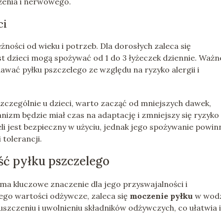
żenia i nerwowego.
ci
ności od wieku i potrzeb. Dla dorosłych zaleca się
st dzieci mogą spożywać od 1 do 3 łyżeczek dziennie. Ważn
dawać pyłku pszczelego ze względu na ryzyko alergii i
szczególnie u dzieci, warto zacząć od mniejszych dawek,
nizm będzie miał czas na adaptację i zmniejszy się ryzyko
eli jest bezpieczny w użyciu, jednak jego spożywanie powin
tolerancji.
ść pyłku pszczelego
ma kluczowe znaczenie dla jego przyswajalności i
ego wartości odżywcze, zaleca się
moczenie pyłku
w wodz
zczeniu i uwolnieniu składników odżywczych, co ułatwia 