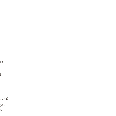
st
t,
 1-2
zych
ć