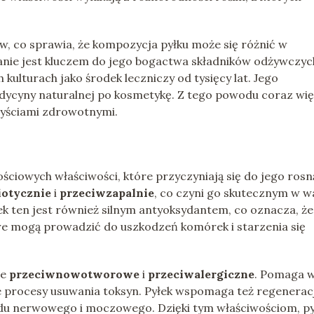
w, co sprawia, że kompozycja pyłku może się różnić w
wanie jest kluczem do jego bogactwa składników odżywczyc
 kulturach jako środek leczniczy od tysięcy lat. Jego
dycyny naturalnej po kosmetykę. Z tego powodu coraz wię
rzyściami zdrowotnymi.
ościowych właściwości, które przyczyniają się do jego rosn
iotycznie
i
przeciwzapalnie
, co czyni go skutecznym w w
łek ten jest również silnym antyoksydantem, co oznacza, że
e mogą prowadzić do uszkodzeń komórek i starzenia się
ie
przeciwnowotworowe
i
przeciwalergiczne
. Pomaga 
e procesy usuwania toksyn. Pyłek wspomaga też regenerac
du nerwowego i moczowego. Dzięki tym właściwościom, py