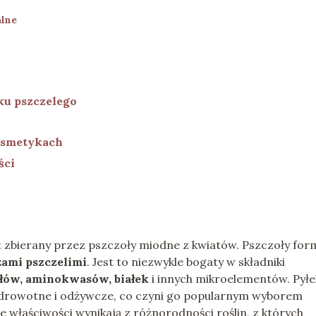
alne
ku pszczelego
osmetykach
ści
est zbierany przez pszczoły miodne z kwiatów. Pszczoły for
ami pszczelimi
. Jest to niezwykle bogaty w składniki
łów, aminokwasów, białek
i innych mikroelementów. Pyłe
 zdrowotne i odżywcze, co czyni go popularnym wyborem
e właściwości wynikają z różnorodności roślin, z których