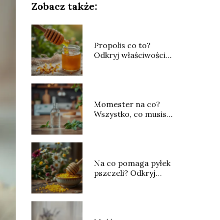
Zobacz także:
Propolis co to?
Odkryj właściwości i
zastosowanie kitu
pszczelego
Momester na co?
Wszystko, co musisz
wiedzieć o tym leku
Na co pomaga pyłek
pszczeli? Odkryj
jego właściwości i
zastosowanie