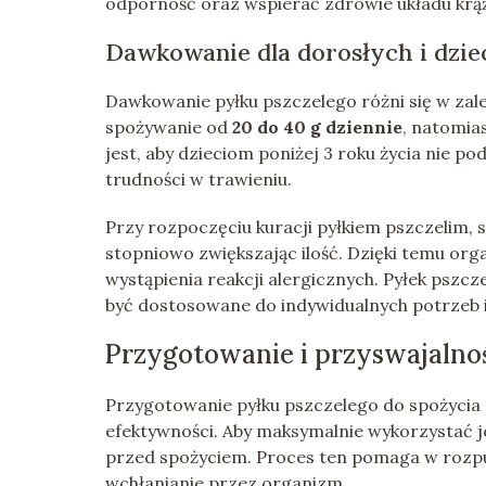
odporność oraz wspierać zdrowie układu krą
Dawkowanie dla dorosłych i dzie
Dawkowanie pyłku pszczelego różni się w zależ
spożywanie od
20 do 40 g dziennie
, natomia
jest, aby dzieciom poniżej 3 roku życia nie po
trudności w trawieniu.
Przy rozpoczęciu kuracji pyłkiem pszczelim, 
stopniowo zwiększając ilość. Dzięki temu orga
wystąpienia reakcji alergicznych. Pyłek pszcz
być dostosowane do indywidualnych potrzeb i 
Przygotowanie i przyswajalno
Przygotowanie pyłku pszczelego do spożycia 
efektywności. Aby maksymalnie wykorzystać j
przed spożyciem. Proces ten pomaga w rozpus
wchłanianie przez organizm.