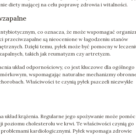
nie diety mającej na celu poprawę zdrowia i witalności.
wzapalne
em antybiotycznym, co oznacza, że może wspomagać organi
ści przeciwzapalne są nieocenione w łagodzeniu stanów
ętrznych. Dzięki temu, pyłek może być pomocny w leczeni
apalnych, takich jak reumatyzm czy artretyzm.
cnia układ odpornościowy, co jest kluczowe dla ogólnego
komórkowym, wspomagając naturalne mechanizmy obronne
chorobach. Właściwości te czynią pyłek pszczeli niezwykle
na układ krążenia. Regularne jego spożywanie może pomóc
ji poziomu cholesterolu we krwi. Te właściwości czynią go
z problemami kardiologicznymi. Pyłek wspomaga zdrowie