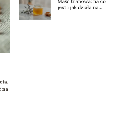
Maść tranowa: na co
jest i jak działa na
skórę?
cia.
ć na