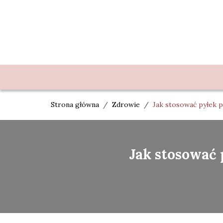
Strona główna
/
Zdrowie
/
Jak stosować pyłek 
Jak stosować 