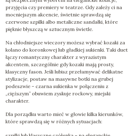
są bezpiecznym wyborem na eleganckie kolacje,
przyjęcia czy premiery w teatrze. Gdy zależy ci na
mocniejszym akcencie, świetnie sprawdzą się
czerwone szpilki albo metaliczne sandałki, które
pięknie błyszczą w sztucznym świetle.
Na chłodniejsze wieczory możesz wybrać kozaki za
kolano do koronkowej lub gładkiej sukienki. Taki duet
łączy romantyczny charakter z wyrazistym
akcentem, szczególnie gdy kozaki mają prosty,
klasyczny fason. Jeśli lubisz przełamywać delikatne
stylizacje, postaw na masywne botki na grubej
podeszwie – czarna sukienka w połączeniu z
„cięższym” obuwiem zyskuje rockowy, miejski
charakter.
Dla porządku warto mieć w głowie kilka kierunków,
które sprawdzą się w różnych sytuacjach:
szpilki lub klasyczne czółenka – na eleganckie