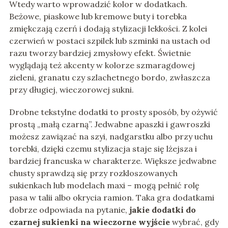
Wtedy warto wprowadzić kolor w dodatkach.
Beżowe, piaskowe lub kremowe buty i torebka
zmiękczają czerń i dodają stylizacji lekkości. Z kolei
czerwień w postaci szpilek lub szminki na ustach od
razu tworzy bardziej zmysłowy efekt. Świetnie
wyglądają też akcenty w kolorze szmaragdowej
zieleni, granatu czy szlachetnego bordo, zwłaszcza
przy długiej, wieczorowej sukni.
Drobne tekstylne dodatki to prosty sposób, by ożywić
prostą „małą czarną”. Jedwabne apaszki i gawroszki
możesz zawiązać na szyi, nadgarstku albo przy uchu
torebki, dzięki czemu stylizacja staje się lżejsza i
bardziej francuska w charakterze. Większe jedwabne
chusty sprawdzą się przy rozkloszowanych
sukienkach lub modelach maxi – mogą pełnić rolę
pasa w talii albo okrycia ramion. Taka gra dodatkami
dobrze odpowiada na pytanie,
jakie dodatki do
czarnej sukienki na wieczorne wyjście
wybrać, gdy