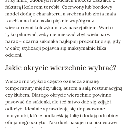
Przy mniej zdobnych modelach możesz zaszaleć z
fakturą i kolorem torebki. Czerwony lub bordowy
model dodaje charakteru, a srebrna lub złota mała
torebka na łańcuszku pięknie współgra z
wieczornymi kolczykami czy naszyjnikiem. Warto
tylko pilnować, żeby nie mieszać zbyt wielu barw
naraz – czarna sukienka najlepiej prezentuje się, gdy
w całej stylizacji pojawia się maksymalnie kilka
odcieni.
Jakie okrycie wierzchnie wybrać?
Wieczorne wyjście często oznacza zmianę
temperatury między ulicą, autem a salą restauracyjną
czy klubem. Dlatego okrycie wierzchnie powinno
pasować do sukienki, ale też łatwo dać się zdjąć i
odłożyć. Idealnie sprawdzają się dopasowane
marynarki, które podkreślają talię i dodają odrobiny
oficjalnego sznytu. Taki duet pasuje i na biznesowe