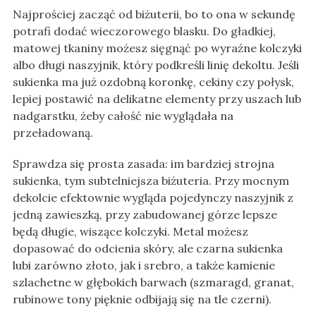
Najprościej zacząć od biżuterii, bo to ona w sekundę
potrafi dodać wieczorowego blasku. Do gładkiej,
matowej tkaniny możesz sięgnąć po wyraźne kolczyki
albo długi naszyjnik, który podkreśli linię dekoltu. Jeśli
sukienka ma już ozdobną koronkę, cekiny czy połysk,
lepiej postawić na delikatne elementy przy uszach lub
nadgarstku, żeby całość nie wyglądała na
przeładowaną.
Sprawdza się prosta zasada: im bardziej strojna
sukienka, tym subtelniejsza biżuteria. Przy mocnym
dekolcie efektownie wygląda pojedynczy naszyjnik z
jedną zawieszką, przy zabudowanej górze lepsze
będą długie, wiszące kolczyki. Metal możesz
dopasować do odcienia skóry, ale czarna sukienka
lubi zarówno złoto, jak i srebro, a także kamienie
szlachetne w głębokich barwach (szmaragd, granat,
rubinowe tony pięknie odbijają się na tle czerni).