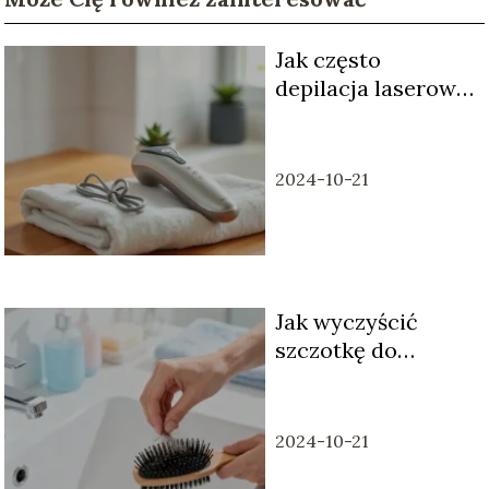
Jak często
depilacja laserowa
w domu powinna
być wykonywana?
2024-10-21
Jak wyczyścić
szczotkę do
włosów?
Skuteczne
domowe sposoby
2024-10-21