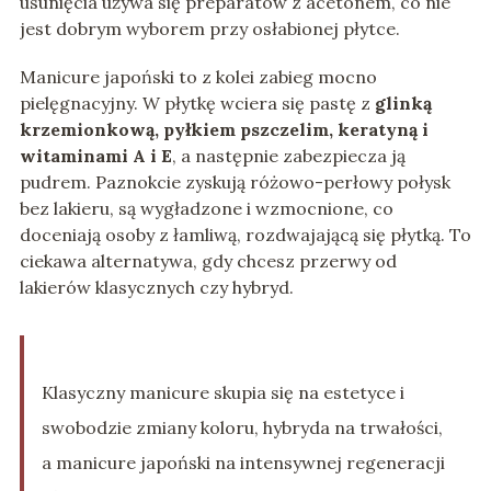
usunięcia używa się preparatów z acetonem, co nie
jest dobrym wyborem przy osłabionej płytce.
Manicure japoński to z kolei zabieg mocno
pielęgnacyjny. W płytkę wciera się pastę z
glinką
krzemionkową, pyłkiem pszczelim, keratyną i
witaminami A i E
, a następnie zabezpiecza ją
pudrem. Paznokcie zyskują różowo-perłowy połysk
bez lakieru, są wygładzone i wzmocnione, co
doceniają osoby z łamliwą, rozdwajającą się płytką. To
ciekawa alternatywa, gdy chcesz przerwy od
lakierów klasycznych czy hybryd.
Klasyczny manicure skupia się na estetyce i
swobodzie zmiany koloru, hybryda na trwałości,
a manicure japoński na intensywnej regeneracji