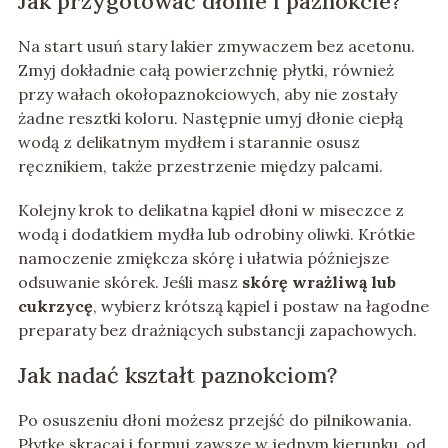
Jak przygotować dłonie i paznokcie?
Na start usuń stary lakier zmywaczem bez acetonu.
Zmyj dokładnie całą powierzchnię płytki, również
przy wałach okołopaznokciowych, aby nie zostały
żadne resztki koloru. Następnie umyj dłonie ciepłą
wodą z delikatnym mydłem i starannie osusz
ręcznikiem, także przestrzenie między palcami.
Kolejny krok to delikatna kąpiel dłoni w miseczce z
wodą i dodatkiem mydła lub odrobiny oliwki. Krótkie
namoczenie zmiękcza skórę i ułatwia późniejsze
odsuwanie skórek. Jeśli masz
skórę wrażliwą lub
cukrzycę
, wybierz krótszą kąpiel i postaw na łagodne
preparaty bez drażniących substancji zapachowych.
Jak nadać kształt paznokciom?
Po osuszeniu dłoni możesz przejść do pilnikowania.
Płytkę skracaj i formuj zawsze w jednym kierunku, od