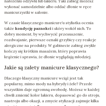
nałożeniu odżywki lub lakieru. Taki zabieg możesz
wykonać samodzielnie albo oddać dłonie w ręce
manicurzystki w salonie.
W czasie klasycznego manicure’u stylistka ocenia
także
kondycję paznokci
i skóry wokół nich. To
dobry moment, by wychwycić przesuszenie,
rozdwajanie, pierwsze oznaki grzybicy czy reakcje
alergiczne na produkty. W gabinecie zabieg zwykle
kończy się krótkim masażem, który poprawia
krążenie i sprawia, że dłonie wyglądają młodziej.
Jakie są zalety manicure klasycznego?
Dlaczego klasyczny manicure wciąż jest tak
popularny, mimo mody na hybrydy i żele? Przede
wszystkim daje ogromną swobodę. Możesz w każdej
chwili zmienić kolor lakieru, dopasować go do stroju,
nastroju albo okazji, a zmycie stylizacji zajmuje kilka