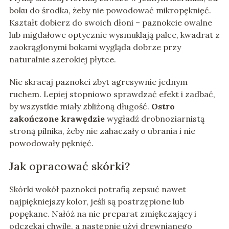
boku do środka, żeby nie powodować mikropęknięć.
Kształt dobierz do swoich dłoni – paznokcie owalne
lub migdałowe optycznie wysmuklają palce, kwadrat z
zaokrąglonymi bokami wygląda dobrze przy
naturalnie szerokiej płytce.
Nie skracaj paznokci zbyt agresywnie jednym
ruchem. Lepiej stopniowo sprawdzać efekt i zadbać,
by wszystkie miały zbliżoną długość.
Ostro
zakończone krawędzie
wygładź drobnoziarnistą
stroną pilnika, żeby nie zahaczały o ubrania i nie
powodowały pęknięć.
Jak opracować skórki?
Skórki wokół paznokci potrafią zepsuć nawet
najpiękniejszy kolor, jeśli są postrzępione lub
popękane. Nałóż na nie preparat zmiękczający i
odczekaj chwilę, a następnie użyj drewnianego