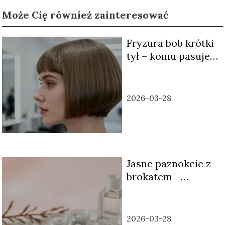
Może Cię również zainteresować
Fryzura bob krótki
tył – komu pasuje i
jak ją stylizować?
2026-03-28
Jasne paznokcie z
brokatem –
pomysły i
inspiracje
2026-03-28