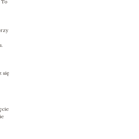
. To
przy
u.
 się
ęcie
ie