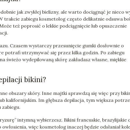
bnie jak zwykłej bielizny, ale warto dociągnąć je nieco wy
W trakcie zabiegu kosmetolog często delikatnie odsuwa bo
. Może też poprosić o lekkie podciągnięcie lub opuszczenie
cji.
 razu. Czasem wystarczy przesunięcie gumki dosłownie o
e potrafi utrzymywać się przez kilka godzin. Po zabiegu
a na świeżo wydepilowaną skórę zakładasz własne, miękkie
pilacji bikini?
nne obszary skóry. Inne majtki sprawdzą się więc przy biki
lub kalifornijskim. Im głębsza depilacja, tym większa potrz
 zabiegu.
ryzurę” intymną wybierzesz. Bikini francuskie, brazylijskie 
owłosienia, więc kosmetolog inaczej będzie odsłaniał kol