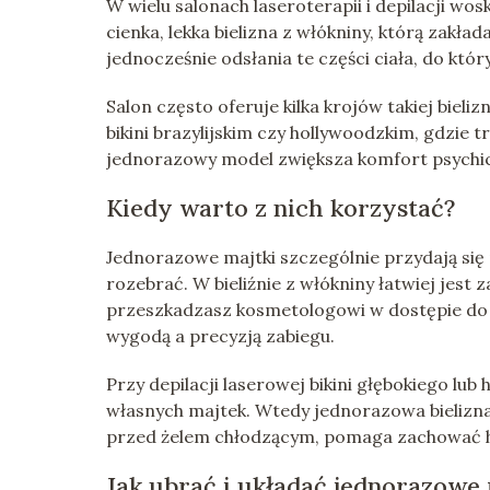
W wielu salonach laseroterapii i depilacji wo
cienka, lekka bielizna z włókniny, którą zakł
jednocześnie odsłania te części ciała, do kt
Salon często oferuje kilka krojów takiej bieliz
bikini brazylijskim czy hollywoodzkim, gdzie 
jednorazowy model zwiększa komfort psychiczny
Kiedy warto z nich korzystać?
Jednorazowe majtki szczególnie przydają się 
rozebrać. W bieliźnie z włókniny łatwiej jest
przeszkadzasz kosmetologowi w dostępie do 
wygodą a precyzją zabiegu.
Przy depilacji laserowej bikini głębokiego lu
własnych majtek. Wtedy jednorazowa bielizna
przed żelem chłodzącym, pomaga zachować hig
Jak ubrać i układać jednorazowe 