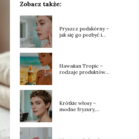
Zobacz także:
Pryszcz podskórny –
jak się go pozbyć i
jak leczyć?
Hawaiian Tropic –
rodzaje produktów,
skład i opinie
Krótkie włosy –
modne fryzury,
stylizacja i
pielęgnacja