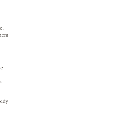
o,
emem
je
us
edy,