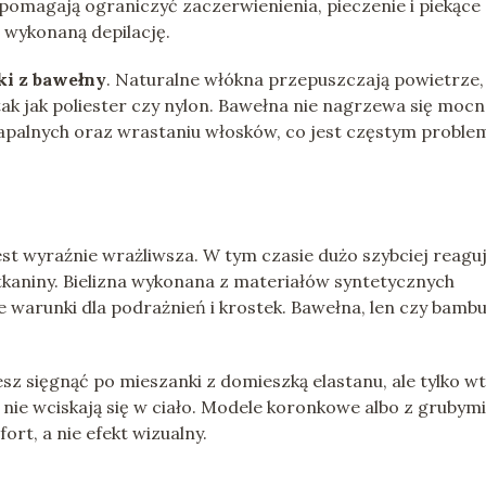
pomagają ograniczyć zaczerwienienia, pieczenie i piekące
j wykonaną depilację.
ki z bawełny
. Naturalne włókna przepuszczają powietrze,
tak jak poliester czy nylon. Bawełna nie nagrzewa się mocn
apalnych oraz wrastaniu włosków, co jest częstym probl
jest wyraźnie wrażliwsza. W tym czasie dużo szybciej reagu
 tkaniny. Bielizna wykonana z materiałów syntetycznych
ne warunki dla podrażnień i krostek. Bawełna, len czy bamb
esz sięgnąć po mieszanki z domieszką elastanu, ale tylko wt
ki nie wciskają się w ciało. Modele koronkowe albo z grubymi
ort, a nie efekt wizualny.