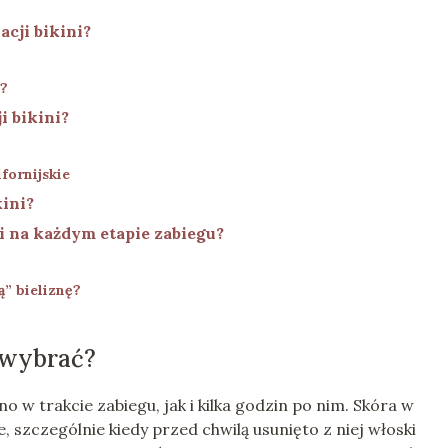
cji bikini?
i?
i bikini?
ifornijskie
kini?
i na każdym etapie zabiegu?
ą” bieliznę?
i wybrać?
w trakcie zabiegu, jak i kilka godzin po nim. Skóra w
ie, szczególnie kiedy przed chwilą usunięto z niej włoski