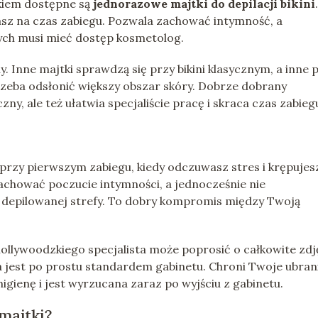
skiem dostępne są
jednorazowe majtki do depilacji bikini
adasz na czas zabiegu. Pozwala zachować intymność, a
órych musi mieć dostęp kosmetolog.
ny. Inne majtki sprawdzą się przy bikini klasycznym, a inne 
trzeba odsłonić większy obszar skóry. Dobrze dobrany
, ale też ułatwia specjaliście pracę i skraca czas zabieg
przy pierwszym zabiegu, kiedy odczuwasz stres i krępujesz
 zachować poczucie intymności, a jednocześnie nie
depilowanej strefy. To dobry kompromis między Twoją
b hollywoodzkiego specjalista może poprosić o całkowite zdj
 jest po prostu standardem gabinetu. Chroni Twoje ubran
ienę i jest wyrzucana zaraz po wyjściu z gabinetu.
majtki?