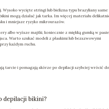
j. Wysoko wycięte stringi lub bielizna typu brazyliany same
 bikini mogą działać jak tarka. Im więcej materiału delikatni
sku i mniejsze ryzyko mikrourazów.
stery albo wyższe majtki, koniecznie z miękką gumką w pasie
jsca. Warto szukać modeli z płaskimi lub bezszwowymi
 przy każdym ruchu.
ą tarcie i pomagają skórze po depilacji szybciej wrócić d
depilacji bikini?