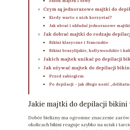
Fason majtek i szwy
Czym są jednorazowe majtki do depila
Kiedy warto z nich korzystać?
Jak ubrać i układać jednorazowe majtk
Jak dobrać majtki do rodzaju depilacj
Bikini klasyczne i francuskie
Bikini brazylijskie, hollywoodzkie i kal
Jakich majtek unikać po depilacji bi
Jak używać majtek do depilacji bikin
Przed zabiegiem
Po depilacji – jak długo nosić „delikatn
Jakie majtki do depilacji bikin
Dobór bielizny ma ogromne znaczenie zarówno 
okolicach bikini reaguje szybko na ucisk i tarc