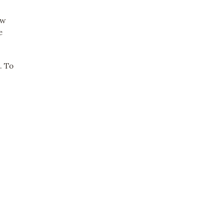
 w
e
. To
o