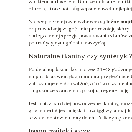
woskiem lub laserem. Dobrze dobrane majtki 
otarcia, które potrafią zepsuć nawet najlepie
Najbezpieczniejszym wyborem są
luźne majt
odprowadzają wilgoć i nie podrażniają skóry 
dlatego mniej sprzyja powstawaniu stanów z
po tradycyjnym goleniu maszynką.
Naturalne tkaniny czy syntetyki?
Po depilacji bikini skóra przez 24–48 godzin 
na pot, brak wentylacji i mocno przylegające
zatrzymuje ciepło i wilgoć, a to tworzy ideal
dają skórze szansę na spokojną regenerację.
Jeśli lubisz bardziej nowoczesne tkaniny, moż
gdy materiał jest miękki i rozciągliwy, a majt
szwami zostaw na inny dzień. Tu liczy się komf
Fason majtek i szwy