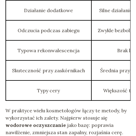
Działanie dodatkowe
Silne działanie
Odczucia podczas zabiegu
Zwykle bezboles
Typowa rekonwalescencja
Brak lu
Skuteczność przy zaskórnikach
Średnia przy b
Typy cery
Większość ty
W praktyce wielu kosmetologów łączy te metody, by
wykorzystać ich zalety. Najpierw stosuje się
wodorowe oczyszczanie
jako bazę: poprawia
nawilżenie, zmniejsza stan zapalny, rozjaśnia cerę.