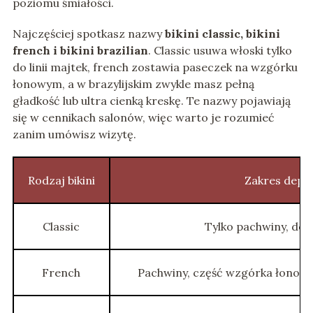
poziomu śmiałości.
Najczęściej spotkasz nazwy
bikini classic, bikini
french i bikini brazilian
. Classic usuwa włoski tylko
do linii majtek, french zostawia paseczek na wzgórku
łonowym, a w brazylijskim zwykle masz pełną
gładkość lub ultra cienką kreskę. Te nazwy pojawiają
się w cennikach salonów, więc warto je rozumieć
zanim umówisz wizytę.
Rodzaj bikini
Zakres depila
Classic
Tylko pachwiny, do li
French
Pachwiny, część wzgórka łonow