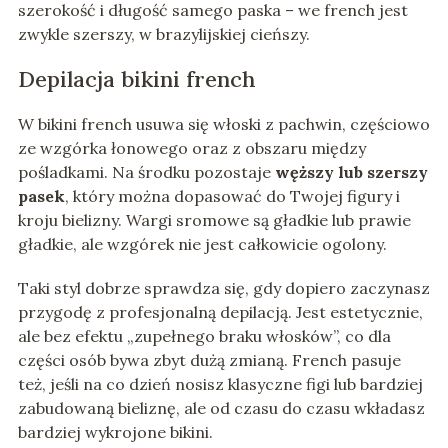
szerokość i długość samego paska – we french jest
zwykle szerszy, w brazylijskiej cieńszy.
Depilacja bikini french
W bikini french usuwa się włoski z pachwin, częściowo
ze wzgórka łonowego oraz z obszaru między
pośladkami. Na środku pozostaje
węższy lub szerszy
pasek
, który można dopasować do Twojej figury i
kroju bielizny. Wargi sromowe są gładkie lub prawie
gładkie, ale wzgórek nie jest całkowicie ogolony.
Taki styl dobrze sprawdza się, gdy dopiero zaczynasz
przygodę z profesjonalną depilacją. Jest estetycznie,
ale bez efektu „zupełnego braku włosków”, co dla
części osób bywa zbyt dużą zmianą. French pasuje
też, jeśli na co dzień nosisz klasyczne figi lub bardziej
zabudowaną bieliznę, ale od czasu do czasu wkładasz
bardziej wykrojone bikini.