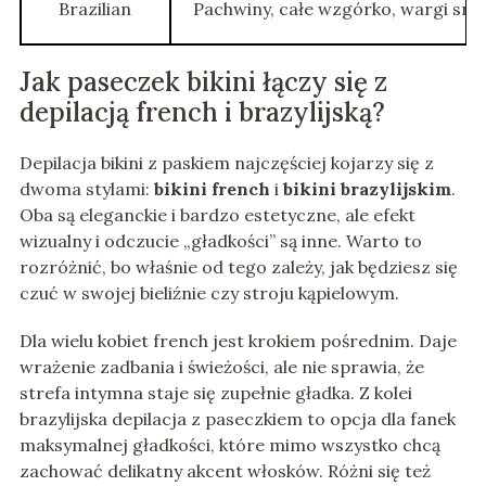
Brazilian
Pachwiny, całe wzgórko, wargi sr
Jak paseczek bikini łączy się z
depilacją french i brazylijską?
Depilacja bikini z paskiem najczęściej kojarzy się z
dwoma stylami:
bikini french
i
bikini brazylijskim
.
Oba są eleganckie i bardzo estetyczne, ale efekt
wizualny i odczucie „gładkości” są inne. Warto to
rozróżnić, bo właśnie od tego zależy, jak będziesz się
czuć w swojej bieliźnie czy stroju kąpielowym.
Dla wielu kobiet french jest krokiem pośrednim. Daje
wrażenie zadbania i świeżości, ale nie sprawia, że
strefa intymna staje się zupełnie gładka. Z kolei
brazylijska depilacja z paseczkiem to opcja dla fanek
maksymalnej gładkości, które mimo wszystko chcą
zachować delikatny akcent włosków. Różni się też