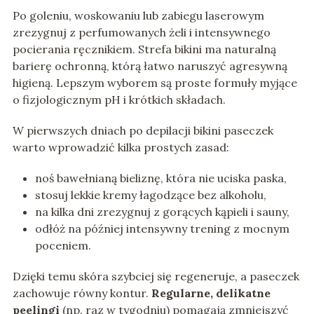
Po goleniu, woskowaniu lub zabiegu laserowym
zrezygnuj z perfumowanych żeli i intensywnego
pocierania ręcznikiem. Strefa bikini ma naturalną
barierę ochronną, którą łatwo naruszyć agresywną
higieną. Lepszym wyborem są proste formuły myjące
o fizjologicznym pH i krótkich składach.
W pierwszych dniach po depilacji bikini paseczek
warto wprowadzić kilka prostych zasad:
noś bawełnianą bieliznę, która nie uciska paska,
stosuj lekkie kremy łagodzące bez alkoholu,
na kilka dni zrezygnuj z gorących kąpieli i sauny,
odłóż na później intensywny trening z mocnym
poceniem.
Dzięki temu skóra szybciej się regeneruje, a paseczek
zachowuje równy kontur.
Regularne, delikatne
peelingi
(np. raz w tygodniu) pomagają zmniejszyć