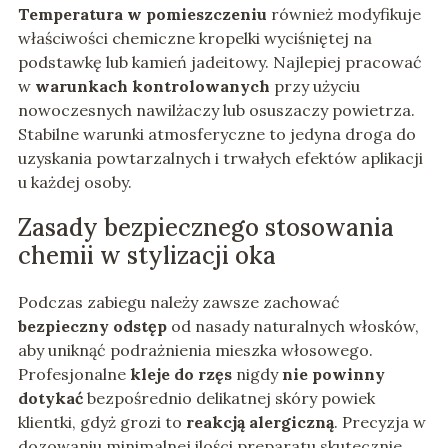
Temperatura w pomieszczeniu
również modyfikuje
właściwości chemiczne kropelki wyciśniętej na
podstawkę lub kamień jadeitowy. Najlepiej pracować
w
warunkach kontrolowanych
przy użyciu
nowoczesnych nawilżaczy lub osuszaczy powietrza.
Stabilne warunki atmosferyczne to jedyna droga do
uzyskania powtarzalnych i trwałych efektów aplikacji
u każdej osoby.
Zasady bezpiecznego stosowania
chemii w stylizacji oka
Podczas zabiegu należy zawsze zachować
bezpieczny odstęp
od nasady naturalnych włosków,
aby uniknąć podrażnienia mieszka włosowego.
Profesjonalne
kleje do rzęs
nigdy
nie powinny
dotykać
bezpośrednio delikatnej skóry powiek
klientki, gdyż grozi to
reakcją alergiczną
. Precyzja w
dozowaniu minimalnej ilości preparatu skutecznie