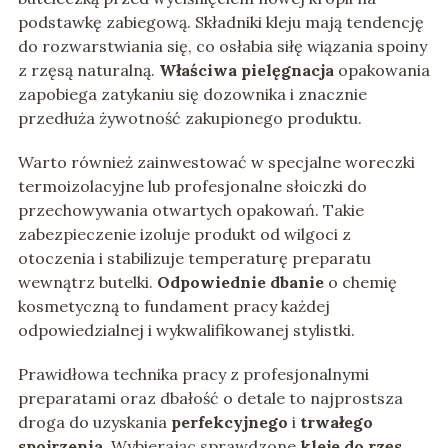
podstawkę zabiegową. Składniki kleju mają tendencję
do rozwarstwiania się, co osłabia siłę wiązania spoiny
z rzęsą naturalną.
Właściwa pielęgnacja
opakowania
zapobiega zatykaniu się dozownika i znacznie
przedłuża żywotność zakupionego produktu.
Warto również zainwestować w specjalne woreczki
termoizolacyjne lub profesjonalne słoiczki do
przechowywania otwartych opakowań. Takie
zabezpieczenie izoluje produkt od wilgoci z
otoczenia i stabilizuje temperaturę preparatu
wewnątrz butelki.
Odpowiednie dbanie
o chemię
kosmetyczną to fundament pracy każdej
odpowiedzialnej i wykwalifikowanej stylistki.
Prawidłowa technika pracy z profesjonalnymi
preparatami oraz dbałość o detale to najprostsza
droga do uzyskania
perfekcyjnego
i
trwałego
spojrzenia
. Wybierając sprawdzone
kleje do rzęs
,