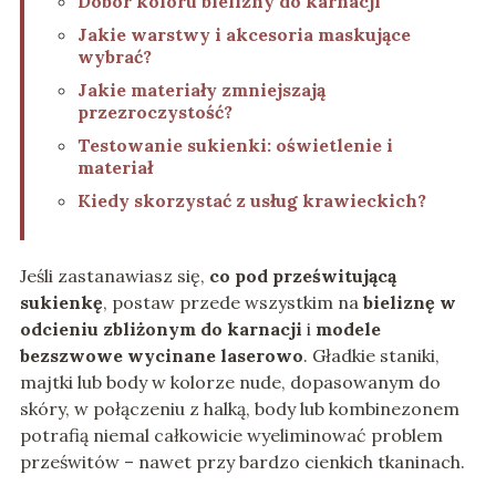
Dobór koloru bielizny do karnacji
Jakie warstwy i akcesoria maskujące
wybrać?
Jakie materiały zmniejszają
przezroczystość?
Testowanie sukienki: oświetlenie i
materiał
Kiedy skorzystać z usług krawieckich?
Jeśli zastanawiasz się,
co pod prześwitującą
sukienkę
, postaw przede wszystkim na
bieliznę w
odcieniu zbliżonym do karnacji
i
modele
bezszwowe wycinane laserowo
. Gładkie staniki,
majtki lub body w kolorze nude, dopasowanym do
skóry, w połączeniu z halką, body lub kombinezonem
potrafią niemal całkowicie wyeliminować problem
prześwitów – nawet przy bardzo cienkich tkaninach.