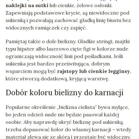
naklejki na sutki
lub cienkie, żelowe osłonki.
Zapewniają podstawowe krycie, są niewidoczne pod
sukienką i pozwalają zachować gładką linię biustu bez
widocznych ramiączek czy zapięć.
Pamiętaj także o dole bielizny. Gładkie stringi, majtki
typu hipster albo laserowo cięte figi w kolorze nude
ograniczają widoczność linii pod pośladkami. Jeśli
sukienka jest bardzo prześwitująca, dobrym
wsparciem mogą być
rajstopy lub cienkie legginsy
,
które stworzą dodatkową, kryjącą warstwę.
Dobór koloru bielizny do karnacji
Popularne określenie „bielizna cielista” bywa mylące,
bo jeden odcień nude nie będzie pasował każdej
osobie. Aby naprawdę ukryć bieliznę pod sukienką,
trzeba dopasować kolor do własnej karnacji – wtedy
materiał zlewa się ze skórą i przestaje być widoczny.