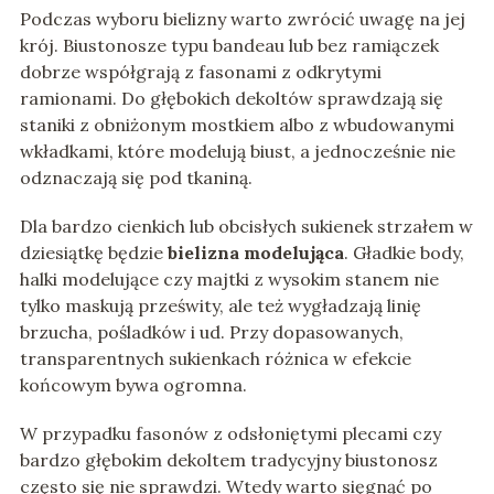
Podczas wyboru bielizny warto zwrócić uwagę na jej
krój. Biustonosze typu bandeau lub bez ramiączek
dobrze współgrają z fasonami z odkrytymi
ramionami. Do głębokich dekoltów sprawdzają się
staniki z obniżonym mostkiem albo z wbudowanymi
wkładkami, które modelują biust, a jednocześnie nie
odznaczają się pod tkaniną.
Dla bardzo cienkich lub obcisłych sukienek strzałem w
dziesiątkę będzie
bielizna modelująca
. Gładkie body,
halki modelujące czy majtki z wysokim stanem nie
tylko maskują prześwity, ale też wygładzają linię
brzucha, pośladków i ud. Przy dopasowanych,
transparentnych sukienkach różnica w efekcie
końcowym bywa ogromna.
W przypadku fasonów z odsłoniętymi plecami czy
bardzo głębokim dekoltem tradycyjny biustonosz
często się nie sprawdzi. Wtedy warto sięgnąć po