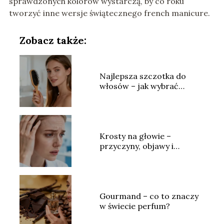
sprawdzonych kolorów wystarczą, by co roku
tworzyć inne wersje świątecznego french manicure.
Zobacz także:
Najlepsza szczotka do
włosów – jak wybrać
idealny model?
Krosty na głowie –
przyczyny, objawy i
skuteczne leczenie
Gourmand – co to znaczy
w świecie perfum?