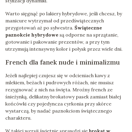
stylizacji dynamiki.
Warto sięgnąć po lakiery hybrydowe, jeśli chcesz, by
manicure wytrzymał od przedświątecznych
przygotowań aż po sylwestra.
Świąteczne
paznokcie hybrydowe
są odporne na sprzątanie,
gotowanie i pakowanie prezentów, a przy tym
utrzymują intensywny kolor i połysk przez wiele dni.
French dla fanek nude i minimalizmu
Jeżeli najlepiej czujesz się w odcieniach kawy z
mlekiem, beżach i pudrowych różach, nie musisz
rezygnować z nich na święta. Mroźny french ze
śnieżynką, delikatny brokatowy pasek zamiast białej
końcówki czy pojedyncza cyrkonia przy skórce
wystarczą, by nadać paznokciom świątecznego
charakteru.
W takiej wersji świetnie sprawdzi się
brokat w