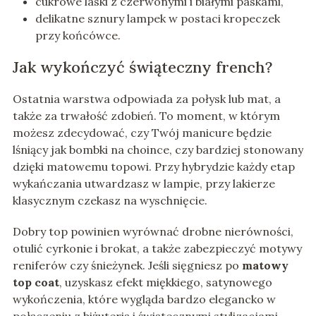
cukrowe laski z czerwonymi i białymi paskami,
delikatne sznury lampek w postaci kropeczek
przy końcówce.
Jak wykończyć świąteczny french?
Ostatnia warstwa odpowiada za połysk lub mat, a
także za trwałość zdobień. To moment, w którym
możesz zdecydować, czy Twój manicure będzie
lśniący jak bombki na choince, czy bardziej stonowany
dzięki matowemu topowi. Przy hybrydzie każdy etap
wykańczania utwardzasz w lampie, przy lakierze
klasycznym czekasz na wyschnięcie.
Dobry top powinien wyrównać drobne nierówności,
otulić cyrkonie i brokat, a także zabezpieczyć motywy
reniferów czy śnieżynek. Jeśli sięgniesz po
matowy
top coat
, uzyskasz efekt miękkiego, satynowego
wykończenia, które wygląda bardzo elegancko w