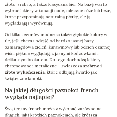
złoto, srebro, a także klasyczna biel. Na bazę warto
wybrać lakiery w tonacji nude, mleczne róże lub beże,
które przypominają naturalną płytkę, ale ją
wygładzają i wyrównują.
Od kilku sezonów modne są także głębokie kolory w
tle, jeśli chcesz odejść od bardzo jasnej bazy.
Szmaragdowa zieleń, żurawinowy lub odcień czarnej
wiśni pięknie wyglądają z jasnymi końcówkami i
delikatnym brokatem. Do tego dochodzą lakiery
chromowane i metaliczne – zwłaszcza
srebrne i
złote wykończenia
, które odbijają światło jak
świąteczne lampki.
Na jakiej długości paznokci french
wygląda najlepiej?
Świąteczny french możesz wykonać zarówno na
długich, jak i krótkich paznokciach, ale krótsza