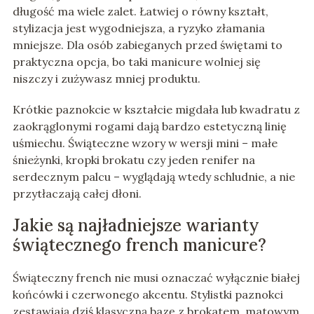
długość ma wiele zalet. Łatwiej o równy kształt,
stylizacja jest wygodniejsza, a ryzyko złamania
mniejsze. Dla osób zabieganych przed świętami to
praktyczna opcja, bo taki manicure wolniej się
niszczy i zużywasz mniej produktu.
Krótkie paznokcie w kształcie migdała lub kwadratu z
zaokrąglonymi rogami dają bardzo estetyczną linię
uśmiechu. Świąteczne wzory w wersji mini – małe
śnieżynki, kropki brokatu czy jeden renifer na
serdecznym palcu – wyglądają wtedy schludnie, a nie
przytłaczają całej dłoni.
Jakie są najładniejsze warianty
świątecznego french manicure?
Świąteczny french nie musi oznaczać wyłącznie białej
końcówki i czerwonego akcentu. Stylistki paznokci
zestawiają dziś klasyczną bazę z brokatem, matowym