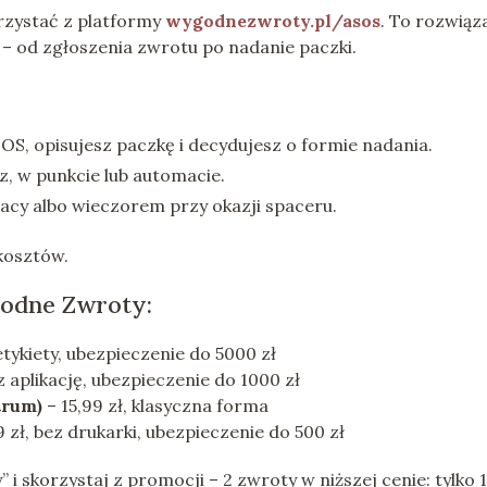
orzystać z platformy
wygodnezwroty.pl/asos
. To rozwiąz
 – od zgłoszenia zwrotu po nadanie paczki.
OS, opisujesz paczkę i decydujesz o formie nadania.
ez, w punkcie lub automacie.
acy albo wieczorem przy okazji spaceru.
 kosztów.
godne Zwroty:
 etykiety, ubezpieczenie do 5000 zł
z aplikację, ubezpieczenie do 1000 zł
trum)
– 15,99 zł, klasyczna forma
9 zł, bez drukarki, ubezpieczenie do 500 zł
i skorzystaj z promocji – 2 zwroty w niższej cenie: tylko 