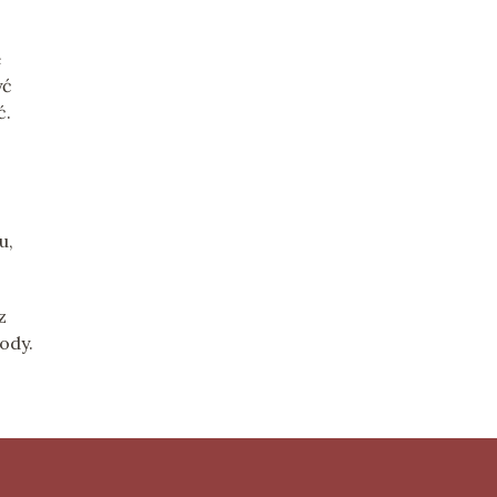
e
yć
ć.
u,
z
ody.