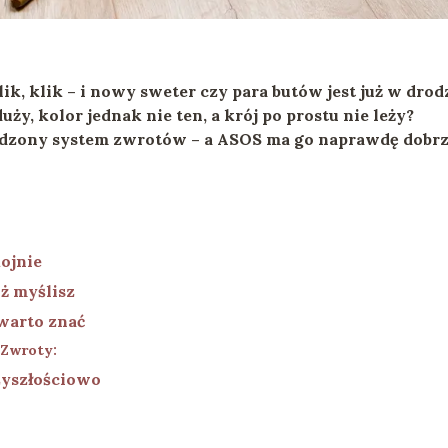
ik, klik – i nowy sweter czy para butów jest już w drod
duży, kolor jednak nie ten, a krój po prostu nie leży?
dzony system zwrotów – a ASOS ma go naprawdę dobr
ojnie
iż myślisz
warto znać
 Zwroty:
zyszłościowo