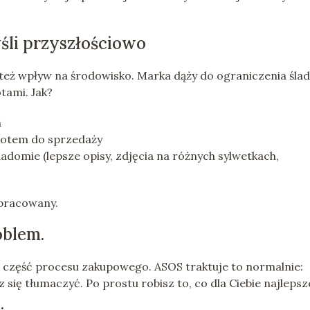
śli przyszłościowo
le też wpływ na środowisko. Marka dąży do ograniczenia śla
tami. Jak?
h
otem do sprzedaży
wiadomie (lepsze opisy, zdjęcia na różnych sylwetkach,
opracowany.
oblem.
u część procesu zakupowego. ASOS traktuje to normalnie:
 się tłumaczyć. Po prostu robisz to, co dla Ciebie najlepsz