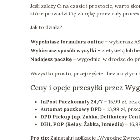
Jeśli zależy Ci na czasie i prostocie, warto sk
które prowadzi Cię za rękę przez cały proces
Jak to działa?
Wypełniasz formularz online
– wybierasz AS
Wybierasz sposób wysyłki
– z etykietą lub b
Nadajesz paczkę
– wygodnie, w drodze do pr
Wszystko prosto, przejrzyście i bez ukrytych
Ceny i opcje przesyłki przez Wy
InPost Paczkomaty 24/7
– 15,99 zł, bez
Automat paczkowy DPD
– 13,99 zł, prze
DPD Pickup (np. Żabka, Delikatesy Cen
DHL POP (Relay, Żabka, Inmedio)
– 16,9
Pro tip:
Zainstaluj aplikację „Wygodne Zwroty” 