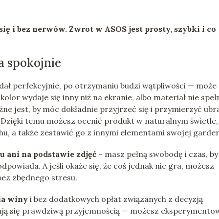
się i bez nerwów. Zwrot w ASOS jest prosty, szybki i co
a spokojnie
ądał perfekcyjnie, po otrzymaniu budzi wątpliwości — może
kolor wydaje się inny niż na ekranie, albo materiał nie speł
ażne jest, by móc dokładnie przyjrzeć się i przymierzyć ubr
zięki temu możesz ocenić produkt w naturalnym świetle,
chu, a także zestawić go z innymi elementami swojej garder
u ani na podstawie zdjęć
– masz pełną swobodę i czas, by
powiada. A jeśli okaże się, że coś jednak nie gra, możesz
bez zbędnego stresu.
ia winy
i bez dodatkowych opłat związanych z decyzją
stają się prawdziwą przyjemnością — możesz eksperymento