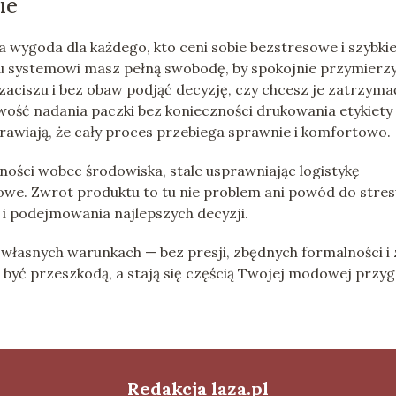
ie
wygoda dla każdego, kto ceni sobie bezstresowe i szybki
mu systemowi masz pełną swobodę, by spokojnie przymierz
ciszu i bez obaw podjąć decyzję, czy chcesz je zatrzyma
wość nadania paczki bez konieczności drukowania etykiety
awiają, że cały proces przebiega sprawnie i komfortowo.
ności wobec środowiska, stale usprawniając logistykę
e. Zwrot produktu to tu nie problem ani powód do stres
 i podejmowania najlepszych decyzji.
własnych warunkach — bez presji, zbędnych formalności i 
być przeszkodą, a stają się częścią Twojej modowej przyg
Redakcja laza.pl