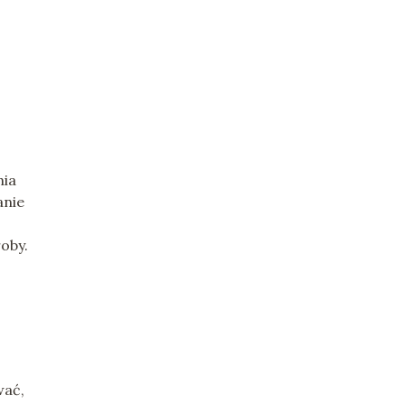
nia
anie
oby.
wać,