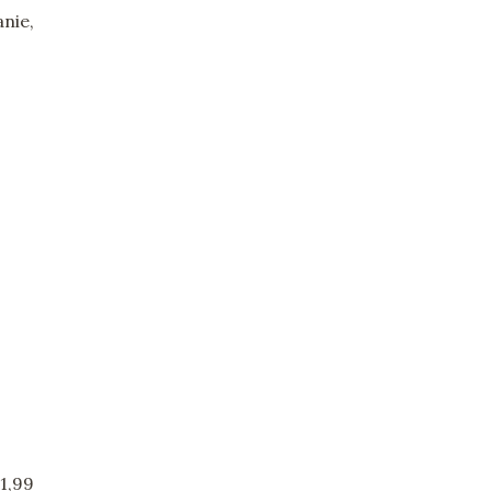
anie,
11,99