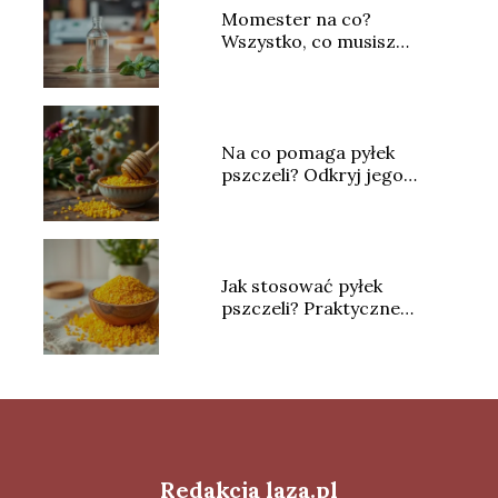
Momester na co?
Wszystko, co musisz
wiedzieć o tym leku
Na co pomaga pyłek
pszczeli? Odkryj jego
właściwości i zastosowanie
Jak stosować pyłek
pszczeli? Praktyczne
porady i wskazówki
Redakcja laza.pl