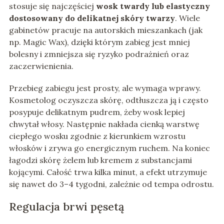
stosuje się najczęściej
wosk twardy lub elastyczny
dostosowany do delikatnej skóry twarzy
. Wiele
gabinetów pracuje na autorskich mieszankach (jak
np. Magic Wax), dzięki którym zabieg jest mniej
bolesny i zmniejsza się ryzyko podrażnień oraz
zaczerwienienia.
Przebieg zabiegu jest prosty, ale wymaga wprawy.
Kosmetolog oczyszcza skórę, odtłuszcza ją i często
posypuje delikatnym pudrem, żeby wosk lepiej
chwytał włosy. Następnie nakłada cienką warstwę
ciepłego wosku zgodnie z kierunkiem wzrostu
włosków i zrywa go energicznym ruchem. Na koniec
łagodzi skórę żelem lub kremem z substancjami
kojącymi. Całość trwa kilka minut, a efekt utrzymuje
się nawet do 3–4 tygodni, zależnie od tempa odrostu.
Regulacja brwi pęsetą