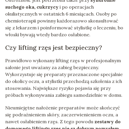
Ostrożność jest potrzebna także przy
syndromie
suchego oka, cukrzycy
i po operacjach
okulistycznych w ostatnich 6 miesiącach. Osoby po
chemioterapii powinny każdorazowo skonsultować
się z lekarzem i poinformować stylistkę o leczeniu, bo
włoski bywają wtedy bardzo osłabione.
Czy lifting rzęs jest bezpieczny?
Prawidłowo wykonany lifting rzęs w profesjonalnym
salonie jest uważany za zabieg bezpieczny.
Wykorzystuje się preparaty przeznaczone specjalnie
do okolicy oczu, a stylistki przechodzą szkolenia z ich
stosowania. Największe ryzyko pojawia się przy
próbach wykonywania zabiegu samodzielnie w domu.
Nieumiejętne nałożenie preparatów może skończyć
się podrażnieniem skóry, zaczerwienieniem oczu, a
nawet osłabieniem rzęs. Z tego powodu
zestawy do
domowego liftingu rzęs nie są dobrym pomysłem
,