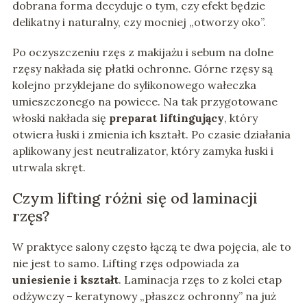
dobrana forma decyduje o tym, czy efekt będzie
delikatny i naturalny, czy mocniej „otworzy oko”.
Po oczyszczeniu rzęs z makijażu i sebum na dolne
rzęsy nakłada się płatki ochronne. Górne rzęsy są
kolejno przyklejane do sylikonowego wałeczka
umieszczonego na powiece. Na tak przygotowane
włoski nakłada się
preparat liftingujący
, który
otwiera łuski i zmienia ich kształt. Po czasie działania
aplikowany jest neutralizator, który zamyka łuski i
utrwala skręt.
Czym lifting różni się od laminacji
rzęs?
W praktyce salony często łączą te dwa pojęcia, ale to
nie jest to samo. Lifting rzęs odpowiada za
uniesienie i kształt
. Laminacja rzęs to z kolei etap
odżywczy – keratynowy „płaszcz ochronny” na już