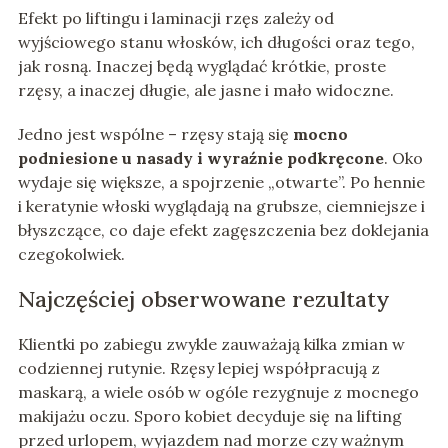
Efekt po liftingu i laminacji rzęs zależy od
wyjściowego stanu włosków, ich długości oraz tego,
jak rosną. Inaczej będą wyglądać krótkie, proste
rzęsy, a inaczej długie, ale jasne i mało widoczne.
Jedno jest wspólne – rzęsy stają się
mocno
podniesione u nasady i wyraźnie podkręcone
. Oko
wydaje się większe, a spojrzenie „otwarte”. Po hennie
i keratynie włoski wyglądają na grubsze, ciemniejsze i
błyszczące, co daje efekt zagęszczenia bez doklejania
czegokolwiek.
Najczęściej obserwowane rezultaty
Klientki po zabiegu zwykle zauważają kilka zmian w
codziennej rutynie. Rzęsy lepiej współpracują z
maskarą, a wiele osób w ogóle rezygnuje z mocnego
makijażu oczu. Sporo kobiet decyduje się na lifting
przed urlopem, wyjazdem nad morze czy ważnym