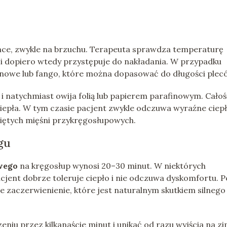
ance, zwykle na brzuchu. Terapeuta sprawdza temperaturę
 i dopiero wtedy przystępuje do nakładania. W przypadku
finowe lub fango, które można dopasować do długości plec
 i natychmiast owija folią lub papierem parafinowym. Cało
iepła. W tym czasie pacjent zwykle odczuwa wyraźne ciepł
piętych mięśni przykręgosłupowych.
gu
owego
na kręgosłup wynosi 20–30 minut. W niektórych
acjent dobrze toleruje ciepło i nie odczuwa dyskomfortu. P
ne zaczerwienienie, które jest naturalnym skutkiem silnego
niu przez kilkanaście minut i unikać od razu wyjścia na z