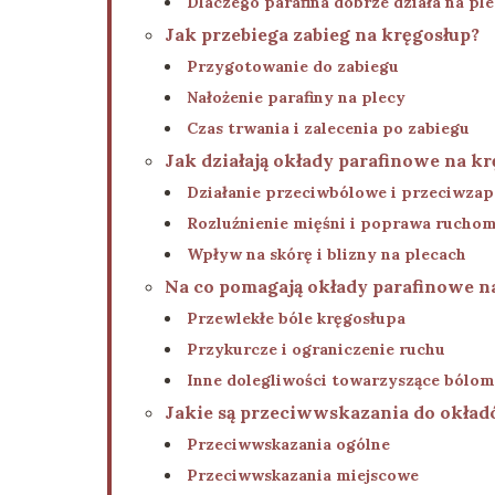
Dlaczego parafina dobrze działa na pl
Jak przebiega zabieg na kręgosłup?
Przygotowanie do zabiegu
Nałożenie parafiny na plecy
Czas trwania i zalecenia po zabiegu
Jak działają okłady parafinowe na k
Działanie przeciwbólowe i przeciwzap
Rozluźnienie mięśni i poprawa ruchom
Wpływ na skórę i blizny na plecach
Na co pomagają okłady parafinowe n
Przewlekłe bóle kręgosłupa
Przykurcze i ograniczenie ruchu
Inne dolegliwości towarzyszące bólo
Jakie są przeciwwskazania do okład
Przeciwwskazania ogólne
Przeciwwskazania miejscowe