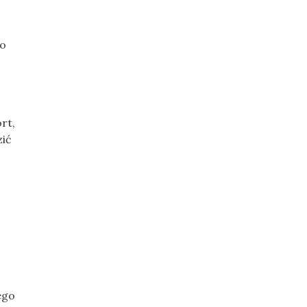
po
rt,
zić
ego