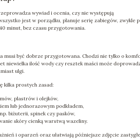
zeprowadza wywiad i ocenia, czy nie występują
i wszystko jest w porządku, planuje serię zabiegów, zwykle 
–40 minut, bez czasu przygotowania.
óra musi być dobrze przygotowana. Chodzi nie tylko o komfo
t niewielka ilość wody czy resztek maści może doprowad
iast ulgi.
ę kilka prostych zasad:
mów, plastrów i olejków,
ikiem lub jednorazowym podkładem,
p. biżuterii, spinek czy pasków,
anie skóry cienką warstwą wazeliny.
żnień i oparzeń oraz ułatwiają późniejsze zdjęcie zastygł