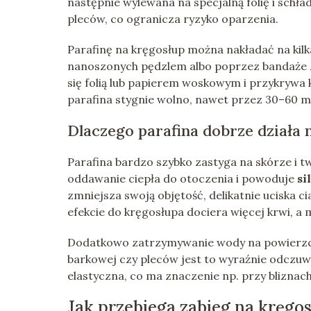
następnie wylewana na specjalną folię i schła
pleców, co ogranicza ryzyko oparzenia.
Parafinę na kręgosłup można nakładać na kilk
nanoszonych pędzlem albo poprzez bandaże za
się folią lub papierem woskowym i przykrywa
parafina stygnie wolno, nawet przez 30–60 m
Dlaczego parafina dobrze działa 
Parafina bardzo szybko zastyga na skórze i tw
oddawanie ciepła do otoczenia i powoduje
si
zmniejsza swoją objętość, delikatnie uciska c
efekcie do kręgosłupa dociera więcej krwi, a m
Dodatkowo zatrzymywanie wody na powierzchni
barkowej czy pleców jest to wyraźnie odczuwal
elastyczna, co ma znaczenie np. przy bliznac
Jak przebiega zabieg na kręgo