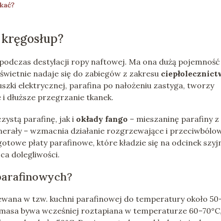
kać?
 kręgosłup?
 podczas destylacji ropy naftowej. Ma ona dużą pojemność
 świetnie nadaje się do zabiegów z zakresu
ciepłolecznict
zki elektrycznej, parafina po nałożeniu zastyga, tworzy
e i dłuższe przegrzanie tkanek.
ystą parafinę, jak i
okłady fango
– mieszaninę parafiny z
inerały – wzmacnia działanie rozgrzewające i przeciwbólo
otowe płaty parafinowe, które kładzie się na odcinek szyjn
ca dolegliwości.
parafinowych?
zewana w tzw. kuchni parafinowej do temperatury około 50
masa bywa wcześniej roztapiana w temperaturze 60–70°C,