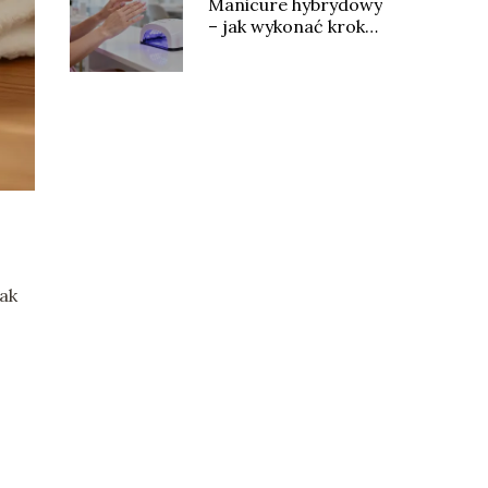
Manicure hybrydowy
– jak wykonać krok
po kroku?
jak