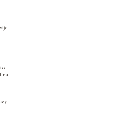
wija
 to
fina
czy