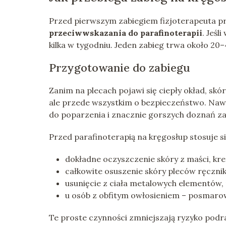
Przed pierwszym zabiegiem fizjoterapeuta pr
przeciwwskazania do parafinoterapii
. Jeśl
kilka w tygodniu. Jeden zabieg trwa około 20
Przygotowanie do zabiegu
Zanim na plecach pojawi się ciepły okład, sk
ale przede wszystkim o bezpieczeństwo. Nawe
do poparzenia i znacznie gorszych doznań zam
Przed parafinoterapią na kręgosłup stosuje si
dokładne oczyszczenie skóry z maści, kre
całkowite osuszenie skóry pleców ręczn
usunięcie z ciała metalowych elementów, n
u osób z obfitym owłosieniem – posmarow
Te proste czynności zmniejszają ryzyko podra