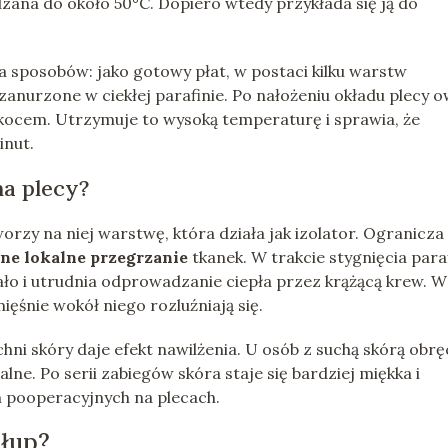
dzana do około 50°C. Dopiero wtedy przykłada się ją do
a sposobów: jako gotowy płat, w postaci kilku warstw
nurzone w ciekłej parafinie. Po nałożeniu okładu plecy o
 kocem. Utrzymuje to wysoką temperaturę i sprawia, że
inut.
na plecy?
orzy na niej warstwę, która działa jak izolator. Ogranicza
lne lokalne przegrzanie
tkanek. W trakcie stygnięcia para
iało i utrudnia odprowadzanie ciepła przez krążącą krew. W
ięśnie wokół niego rozluźniają się.
 skóry daje efekt nawilżenia. U osób z suchą skórą obrę
ne. Po serii zabiegów skóra staje się bardziej miękka i
h pooperacyjnych na plecach.
słup?