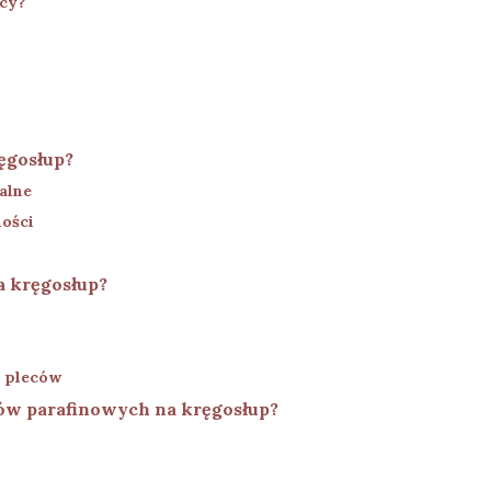
ecy?
ręgosłup?
alne
ości
a kręgosłup?
m pleców
ów parafinowych na kręgosłup?