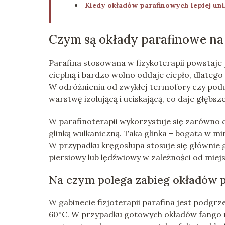
Kiedy okładów parafinowych lepiej uni
Czym są okłady parafinowe na
Parafina stosowana w fizykoterapii powstaje
cieplną i bardzo wolno oddaje ciepło, dlatego
W odróżnieniu od zwykłej termofory czy podus
warstwę izolującą i uciskającą, co daje głębsz
W parafinoterapii wykorzystuje się zarówno cz
glinką wulkaniczną. Taka glinka – bogata w m
W przypadku kręgosłupa stosuje się głównie g
piersiowy lub lędźwiowy w zależności od miejs
Na czym polega zabieg okładów 
W gabinecie fizjoterapii parafina jest podgr
60°C. W przypadku gotowych okładów fango 