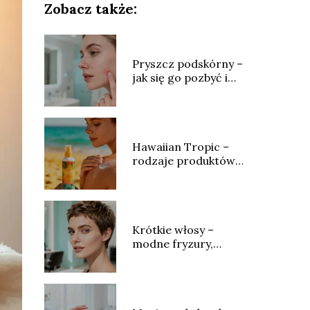
Zobacz także:
Pryszcz podskórny –
jak się go pozbyć i
jak leczyć?
Hawaiian Tropic –
rodzaje produktów,
skład i opinie
Krótkie włosy –
modne fryzury,
stylizacja i
pielęgnacja