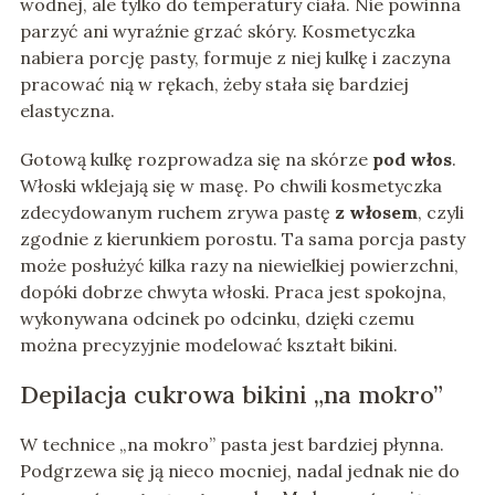
wodnej, ale tylko do temperatury ciała. Nie powinna
parzyć ani wyraźnie grzać skóry. Kosmetyczka
nabiera porcję pasty, formuje z niej kulkę i zaczyna
pracować nią w rękach, żeby stała się bardziej
elastyczna.
Gotową kulkę rozprowadza się na skórze
pod włos
.
Włoski wklejają się w masę. Po chwili kosmetyczka
zdecydowanym ruchem zrywa pastę
z włosem
, czyli
zgodnie z kierunkiem porostu. Ta sama porcja pasty
może posłużyć kilka razy na niewielkiej powierzchni,
dopóki dobrze chwyta włoski. Praca jest spokojna,
wykonywana odcinek po odcinku, dzięki czemu
można precyzyjnie modelować kształt bikini.
Depilacja cukrowa bikini „na mokro”
W technice „na mokro” pasta jest bardziej płynna.
Podgrzewa się ją nieco mocniej, nadal jednak nie do