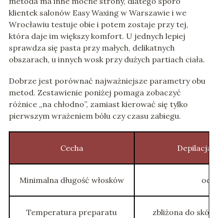
metoda ma inne mocne strony, dlatego sporo
klientek salonów Easy Waxing w Warszawie i we
Wrocławiu testuje obie i potem zostaje przy tej,
która daje im większy komfort. U jednych lepiej
sprawdza się pasta przy małych, delikatnych
obszarach, u innych wosk przy dużych partiach ciała.
Dobrze jest porównać najważniejsze parametry obu
metod. Zestawienie poniżej pomaga zobaczyć
różnice „na chłodno”, zamiast kierować się tylko
pierwszym wrażeniem bólu czy czasu zabiegu.
Cecha
Depilacja 
Minimalna długość włosków
od 
Temperatura preparatu
zbliżona do skór