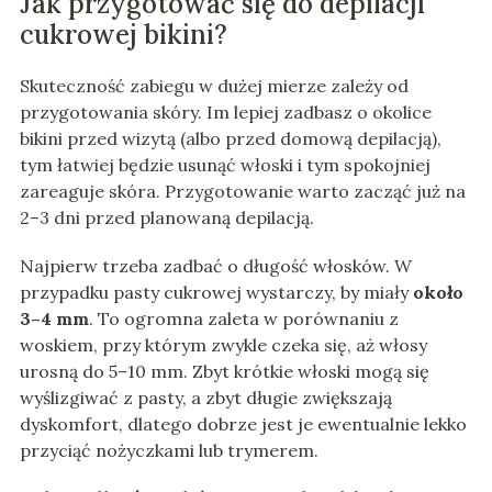
Jak przygotować się do depilacji
cukrowej bikini?
Skuteczność zabiegu w dużej mierze zależy od
przygotowania skóry. Im lepiej zadbasz o okolice
bikini przed wizytą (albo przed domową depilacją),
tym łatwiej będzie usunąć włoski i tym spokojniej
zareaguje skóra. Przygotowanie warto zacząć już na
2–3 dni przed planowaną depilacją.
Najpierw trzeba zadbać o długość włosków. W
przypadku pasty cukrowej wystarczy, by miały
około
3–4 mm
. To ogromna zaleta w porównaniu z
woskiem, przy którym zwykle czeka się, aż włosy
urosną do 5–10 mm. Zbyt krótkie włoski mogą się
wyślizgiwać z pasty, a zbyt długie zwiększają
dyskomfort, dlatego dobrze jest je ewentualnie lekko
przyciąć nożyczkami lub trymerem.