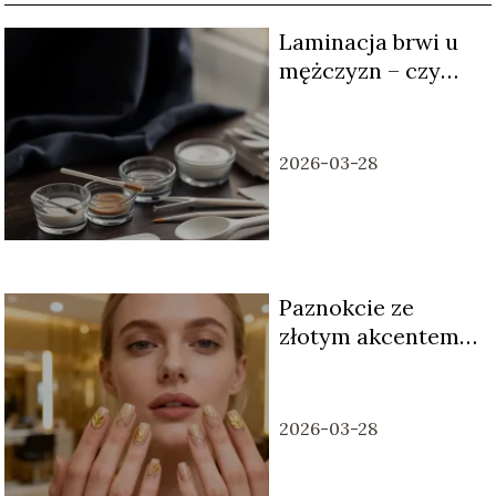
Laminacja brwi u
mężczyzn – czy
warto i jak wygląda
zabieg?
2026-03-28
Paznokcie ze
złotym akcentem –
najmodniejsze
inspiracje i wzory
2026-03-28