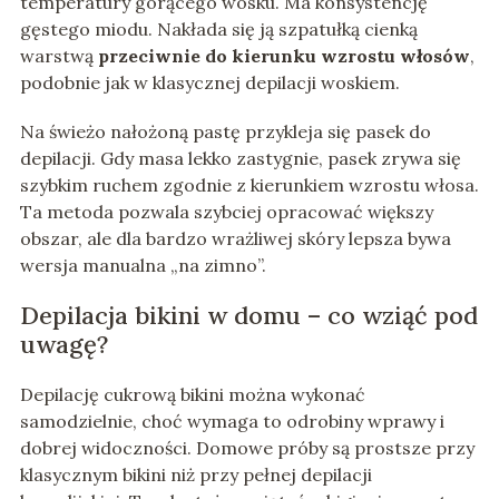
temperatury gorącego wosku. Ma konsystencję
gęstego miodu. Nakłada się ją szpatułką cienką
warstwą
przeciwnie do kierunku wzrostu włosów
,
podobnie jak w klasycznej depilacji woskiem.
Na świeżo nałożoną pastę przykleja się pasek do
depilacji. Gdy masa lekko zastygnie, pasek zrywa się
szybkim ruchem zgodnie z kierunkiem wzrostu włosa.
Ta metoda pozwala szybciej opracować większy
obszar, ale dla bardzo wrażliwej skóry lepsza bywa
wersja manualna „na zimno”.
Depilacja bikini w domu – co wziąć pod
uwagę?
Depilację cukrową bikini można wykonać
samodzielnie, choć wymaga to odrobiny wprawy i
dobrej widoczności. Domowe próby są prostsze przy
klasycznym bikini niż przy pełnej depilacji