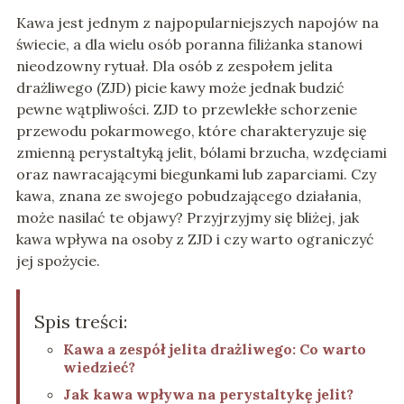
Kawa jest jednym z najpopularniejszych napojów na
świecie, a dla wielu osób poranna filiżanka stanowi
nieodzowny rytuał. Dla osób z zespołem jelita
drażliwego (ZJD) picie kawy może jednak budzić
pewne wątpliwości. ZJD to przewlekłe schorzenie
przewodu pokarmowego, które charakteryzuje się
zmienną perystaltyką jelit, bólami brzucha, wzdęciami
oraz nawracającymi biegunkami lub zaparciami. Czy
kawa, znana ze swojego pobudzającego działania,
może nasilać te objawy? Przyjrzyjmy się bliżej, jak
kawa wpływa na osoby z ZJD i czy warto ograniczyć
jej spożycie.
Spis treści:
Kawa a zespół jelita drażliwego: Co warto
wiedzieć?
Jak kawa wpływa na perystaltykę jelit?