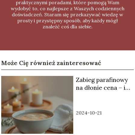
praktycznymi poradami, które pomogą Wam
wydobyć to, co najlepsze z Waszych codziennych
doświadczeń. Staram się przekazywać wiedzę w
prosty i przystępny sposób, aby każdy mógł
znaleźć coś dla siebie.
Może Cię również zainteresować
Zabieg parafinowy
na dłonie cena – ile
trzeba zapłacić?
2024-10-21