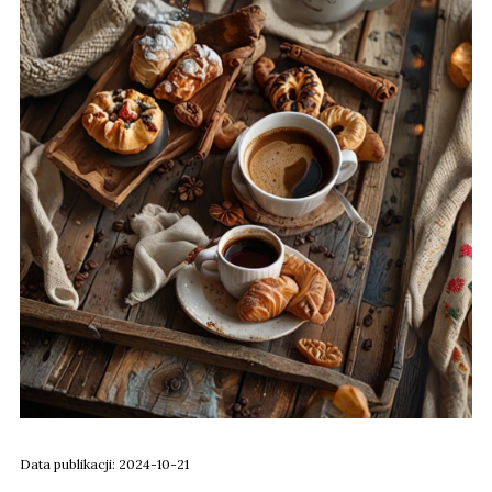
Data publikacji: 2024-10-21