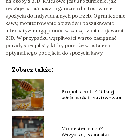
na osoby z ZJD. Kluczowe jest zrozumienie, jak
reaguje na nią nasz organizm i dostosowanie
spożycia do indywidualnych potrzeb. Ograniczenie
kawy, monitorowanie objawów i poszukiwanie
alternatyw mogą pomóc w zarządzaniu objawami
ZJD. W przypadku wątpliwości warto zasięgnąć
porady specjalisty, który pomoże w ustaleniu
optymalnego podejścia do spożycia kawy.
Zobacz także:
Propolis co to? Odkryj
właściwości i zastosowanie
kitu pszczelego
Momester na co?
Wszystko, co musisz