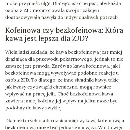
może przynieść ulgę. Dlatego istotne jest, aby każda
osoba z ZJD monitorowała swoje reakcje i
dostosowywała nawyki do indywidualnych potrzeb.
Kofeinowa czy bezkofeinowa: Która
kawa jest lepsza dla ZJD?
Wielu ludzi zakłada, że kawa bezkofeinowa jest mniej
drażniąca dla przewodu pokarmowego, jednak to nie
zawsze jest prawda. Zarówno kawa kofeinowa, jak i
bezkofeinowa mogą wywoływać podobne reakcje u
osób z ZJD. To dlatego, że inne składniki kawy, takie
jak kwasy czy związki chemiczne, mogą również
wpływać na pracę jelit. Choć bezkofeinowa kawa
zawiera mniej kofeiny, jej wpływ na jelita może być
podobny do kawy zwykłej.
Dla niektórych osób różnica między kawą kofeinową a
bezkofeinową może być jednak znacząca. Warto więc